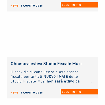
IMAIE
è socio sostenitore.
LEGGI TUTTO
NEWS
6 AGOSTO 2026
Chiusura estiva Studio Fiscale Muzi
Il servizio di consulenza e assistenza
fiscale per
artisti NUOVO IMAIE
dello
Studio Fiscale Muzi
non sarà attivo da
giovedì 6 agosto fino a lunedì 31 agosto
prossimi.
LEGGI TUTTO
NEWS
5 AGOSTO 2026