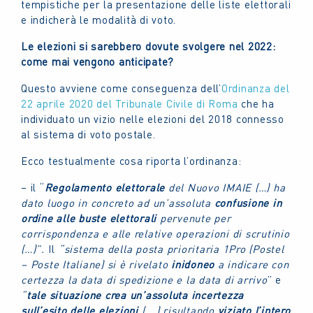
tempistiche per la presentazione delle liste elettorali
e indicherà le modalità di voto.
Le elezioni si sarebbero dovute svolgere nel 2022:
come mai vengono anticipate?
Questo avviene come conseguenza dell’
Ordinanza del
22 aprile 2020 del Tribunale Civile di Roma
che ha
individuato un vizio nelle elezioni del 2018 connesso
al sistema di voto postale.
Ecco testualmente cosa riporta l’ordinanza:
– il “
Regolamento elettorale
del Nuovo IMAIE (…) ha
dato luogo in concreto ad un’assoluta
confusione in
ordine alle buste elettorali
pervenute per
corrispondenza e alle relative operazioni di scrutinio
(…)”.
Il
“sistema della posta prioritaria 1Pro (Postel
– Poste Italiane) si è rivelato
inidoneo
a indicare con
certezza la data di spedizione e la data di arrivo
” e
“
tale situazione crea un’assoluta incertezza
sull’esito delle elezioni
(….) risultando
viziato l’intero