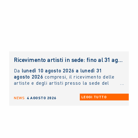
Ricevimento artisti in sede: fino al 31 agosto 2026 solo con appuntamento
Da
lunedì 10 agosto 2026 a lunedì 31
agosto 2026
compresi, il ricevimento delle
artiste e degli artisti presso la sede del
NUOVO IMAIE
sarà possibile
solo ed
esclusivamente tramite appuntamento
. Chi
LEGGI TUTTO
NEWS
4 AGOSTO 2026
lo desidera può scrivere un'e-mail
all'indirizzo
info@nuovoimaie.it
specificando
il motivo della richiesta di appuntamento.