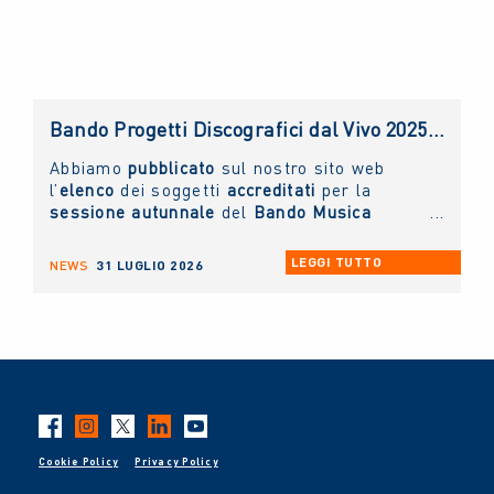
Bando Progetti Discografici dal Vivo 2025 – 2026: pubblicato l’elenco accreditati sessione autunnale
Abbiamo
pubblicato
sul nostro sito web
l’
elenco
dei soggetti
accreditati
per la
sessione autunnale
del
Bando Musica
Promozione Progetti Discografici dal vivo
2025 - 2026.
LEGGI TUTTO
NEWS
31 LUGLIO 2026
Cookie Policy
Privacy Policy