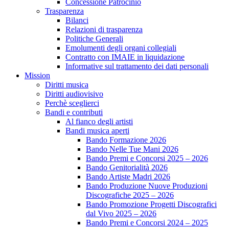
Concessione Patrocinio
Trasparenza
Bilanci
Relazioni di trasparenza
Politiche Generali
Emolumenti degli organi collegiali
Contratto con IMAIE in liquidazione
Informative sul trattamento dei dati personali
Mission
Diritti musica
Diritti audiovisivo
Perchè sceglierci
Bandi e contributi
Al fianco degli artisti
Bandi musica aperti
Bando Formazione 2026
Bando Nelle Tue Mani 2026
Bando Premi e Concorsi 2025 – 2026
Bando Genitorialità 2026
Bando Artiste Madri 2026
Bando Produzione Nuove Produzioni
Discografiche 2025 – 2026
Bando Promozione Progetti Discografici
dal Vivo 2025 – 2026
Bando Premi e Concorsi 2024 – 2025