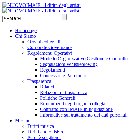
Homepage
Chi Siamo
Organi collegiali
Corporate Governance
Regolamenti Operativi
Modello Organizzativo Gestione e Controllo
Segnalazioni Whistleblowing
Regolamenti
Concessione Patrocinio
Trasparenza
Bilanci
Relazioni di trasparenza
Politiche Generali
Emolumenti degli organi collegiali
Contratto con IMAIE in liquidazione
Informative sul trattamento dei dati personali
Mission
Diritti musica
Diritti audiovisivo
Perchè sceglierci