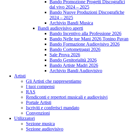
Bando Promozione Progetti Discografici
dal vivo 2024 – 2025
Bando Nuove Produzioni Discografiche
2024 – 2025
Archivio Bandi Musica
Bandi audiovisivo aperti
Bando Incentivo alla Professione 2026
Bando Nelle tue Mani 2026 Tonino Pavan
Bando Formazione Audiovisivo 2026
Bando Cortometraggi 2026
Sale Prova 2026
Bando Genitorialità 2026
Bando Artiste Madri 2026
Archivio Bandi Audiovisivo
Artisti
Gli Artisti che rappresentiamo
I tuoi compensi
RAS
Rendiconti e repertori musicali e audiovisivi
Portale Artisti
Iscriviti e conferisci mandato
Convenzioni
Utilizzatori
Sezione musica
Sezione audiovisivo