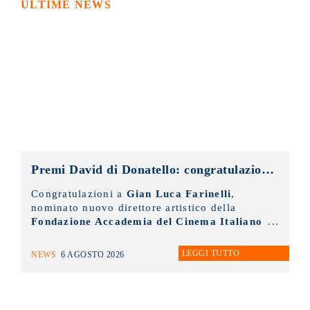
ULTIME NEWS
Premi David di Donatello: congratulazioni al nuovo direttore artistico, Gian Luca Farinelli
Congratulazioni a
Gian Luca Farinelli
,
nominato nuovo direttore artistico della
Fondazione Accademia del Cinema Italiano
- Premi David di Donatello
di cui il
NUOVO IMAIE
è socio sostenitore.
LEGGI TUTTO
NEWS
6 AGOSTO 2026