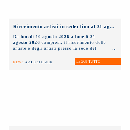
Ricevimento artisti in sede: fino al 31 agosto 2026 solo con appuntamento
Da
lunedì 10 agosto 2026 a lunedì 31
agosto 2026
compresi, il ricevimento delle
artiste e degli artisti presso la sede del
NUOVO IMAIE
sarà possibile
solo ed
esclusivamente tramite appuntamento
. Chi
LEGGI TUTTO
NEWS
4 AGOSTO 2026
lo desidera può scrivere un'e-mail
all'indirizzo
info@nuovoimaie.it
specificando il motivo della richiesta di
appuntamento.