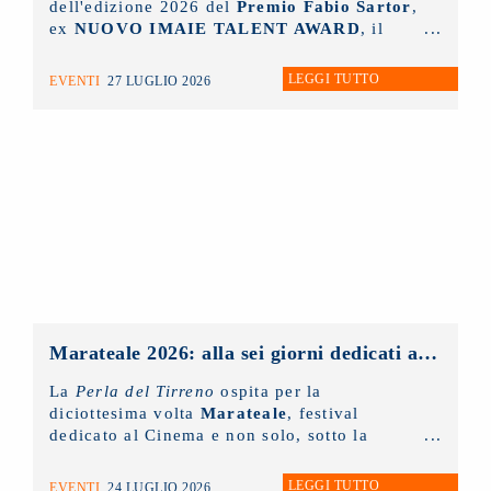
dell'edizione 2026 del
Premio Fabio Sartor
,
ex
NUOVO IMAIE TALENT AWARD
, il
riconoscimento collaterale alla Mostra del
Cinema di Venezia
, che la collecting
LEGGI TUTTO
EVENTI
27 LUGLIO 2026
assegna per valorizzare il talento delle
nuove generazioni di interpreti del cinema
italiano.
Marateale 2026: alla sei giorni dedicati al cinema e non solo, la masterclass del NUOVO IMAIE
La
Perla del Tirreno
ospita per la
diciottesima volta
Marateale
, festival
dedicato al Cinema e non solo, sotto la
direzione artistica di
Nicola Timpone
in
collaborazione con
Antonella Caramia
. Fino
LEGGI TUTTO
EVENTI
24 LUGLIO 2026