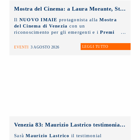
Mostra del Cinema: a Laura Morante, Stefania Rocca, Claudio Amendola e Sergio Rubini i Premi alla Carriera NUOVO IMAIE. Al Lido anche un riconoscimento ai giovani
Il
NUOVO IMAIE
protagonista alla
Mostra
del Cinema di Venezia
con un
riconoscimento per gli emergenti e i
Premi
alla Carriera ai grandi protagonisti del
Cinema Italiano
.
LEGGI TUTTO
EVENTI
3 AGOSTO 2026
Venezia 83: Maurizio Lastrico testimonial del Premio NUOVO IMAIE Fabio Sartor
Sarà
Maurizio Lastrico
il testimonial