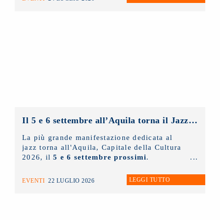
a domani proiezioni, eventi e incontri aperti
al pubblico. Ieri è stato protagonista il
NUOVO IMAIE
con una masterclass sul
diritto connesso rivolta ai giovani artisti e
tenuta dal presidente
Andrea Miccichè
.
Il 5 e 6 settembre all’Aquila torna il Jazz Italiano per le Terre del Sisma: il NUOVO IMAIE c’è
La più grande manifestazione dedicata al
jazz torna all'Aquila, Capitale della Cultura
2026, il
5 e 6 settembre prossimi
.
LEGGI TUTTO
EVENTI
22 LUGLIO 2026