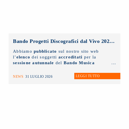
Bando Progetti Discografici dal Vivo 2025 – 2026: pubblicato l’elenco accreditati sessione autunnale
Abbiamo
pubblicato
sul nostro sito web
l’
elenco
dei soggetti
accreditati
per la
sessione autunnale
del
Bando Musica
Promozione Progetti Discografici dal vivo
2025 - 2026.
LEGGI TUTTO
NEWS
31 LUGLIO 2026