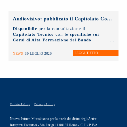
Audiovisivo: pubblicato il Capitolato Corsi di Alta Formazione 2026
Disponibile
per la consultazione
il
Capitolato Tecnico
con le
specifiche sui
Corsi di Alta Formazione
del
Bando
Formazione 2026 del settore Audiovisivo
.
LEGGI TUTTO
NEWS
30 LUGLIO 2026
CONSULTALO
👉
https://www.nuovoimaie.it/mission/bandi-e-
contributi/bandi-audiovisivo/bando-
formazione-audiovisivo-2026/
Cookie Policy
Privacy Policy
Nuovo Istituto Mutualistico per la tutela dei diritti degli Artisti
Interpreti Esecutori - Via Parigi 11 00185 Roma - C.F. / P.IVA