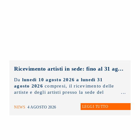
Ricevimento artisti in sede: fino al 31 agosto 2026 solo con appuntamento
Da
lunedì 10 agosto 2026 a lunedì 31
agosto 2026
compresi, il ricevimento delle
artiste e degli artisti presso la sede del
NUOVO IMAIE
sarà possibile
solo ed
esclusivamente tramite appuntamento
. Chi
LEGGI TUTTO
NEWS
4 AGOSTO 2026
lo desidera può scrivere un'e-mail
all'indirizzo
info@nuovoimaie.it
specificando il motivo della richiesta di
appuntamento.