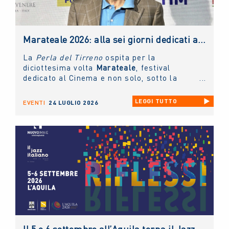
Marateale 2026: alla sei giorni dedicati al cinema e non solo, la masterclass del NUOVO IMAIE
La
Perla del Tirreno
ospita per la
diciottesima volta
Marateale
, festival
dedicato al Cinema e non solo, sotto la
direzione artistica di
Nicola Timpone
in
collaborazione con
Antonella Caramia
. Fino
LEGGI TUTTO
EVENTI
24 LUGLIO 2026
a domani proiezioni, eventi e incontri aperti
al pubblico. Ieri è stato protagonista il
NUOVO IMAIE
con una masterclass sul
diritto connesso rivolta ai giovani artisti e
tenuta dal presidente
Andrea Miccichè
.
Il 5 e 6 settembre all’Aquila torna il Jazz Italiano per le Terre del Sisma: il NUOVO IMAIE c’è