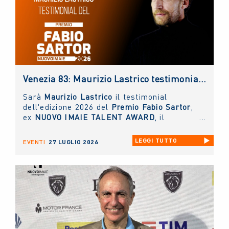
Venezia 83: Maurizio Lastrico testimonial del Premio NUOVO IMAIE Fabio Sartor
Sarà
Maurizio Lastrico
il testimonial
dell'edizione 2026 del
Premio Fabio Sartor
,
ex
NUOVO IMAIE TALENT AWARD
, il
riconoscimento collaterale alla Mostra del
Cinema di Venezia
, che la collecting
LEGGI TUTTO
EVENTI
27 LUGLIO 2026
assegna per valorizzare il talento delle
nuove generazioni di interpreti del cinema
italiano.