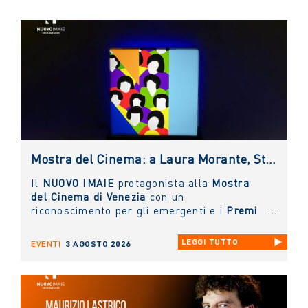
Mostra del Cinema: a Laura Morante, Stefania Rocca, Claudio Amendola e Sergio Rubini i Premi alla Carriera NUOVO IMAIE. Al Lido anche un riconoscimento ai giovani
Il
NUOVO IMAIE
protagonista alla
Mostra
del Cinema di Venezia
con un
riconoscimento per gli emergenti e i
Premi
alla Carriera ai grandi protagonisti del
Cinema Italiano
.
LEGGI TUTTO
EVENTI
3 AGOSTO 2026