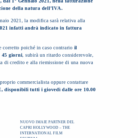
, dal 1° Gennaio 2021, nella fatturazione
zione della natura dell’IVA.
nnaio 2021, la modifica sarà relativa alla
021 infatti andrà indicato in fattura
e corretto poiché in caso contrario
il
 45 giorni
, subirà un ritardo considerevole,
a di credito e alla riemissione di una nuova
l proprio commercialista oppure contattare
isponibili tutti i giovedì dalle ore 10.00
NUOVO IMAIE PARTNER DEL
CAPRI HOLLYWOOD – THE
INTERNATIONAL FILM