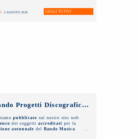
vedì 6 agosto fino a lunedì 31 agosto
ssimi.
LEGGI TUTTO
S
5 AGOSTO 2026
Bando Progetti Discografici dal Vivo 2025 – 2026: pubblicato l’elenco accreditati sessione autunnale
biamo
pubblicato
sul nostro sito web
lenco
dei soggetti
accreditati
per la
sione autunnale
del
Bando Musica
mozione Progetti Discografici dal