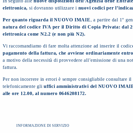
In seguito alle
nuove disposizioni dell’Agenzia delle Entrate
elettronica,
si dovranno utilizzare i
nuovi codici per l’indica
Per quanto riguarda il NUOVO IMAIE
, a partire dal 1° ge
natura del codice IVA per il Diritto di Copia Privata: dal 2
elettronica come N2.2 (e non più N2).
Vi raccomandiamo di fare molta attenzione ad inserire il codic
pagamento della fattura, che avviene ordinariamente entro
a motivo della necessità di provvedere all’emissione di una not
fattura.
Per non incorrere in errori è sempre consigliabile consultare i
telefonicamente gli
uffici amministrativi del NUOVO IMAIE, d
alle ore 12.00, al numero 0646208172.
INFORMAZIONE DI SERVIZIO