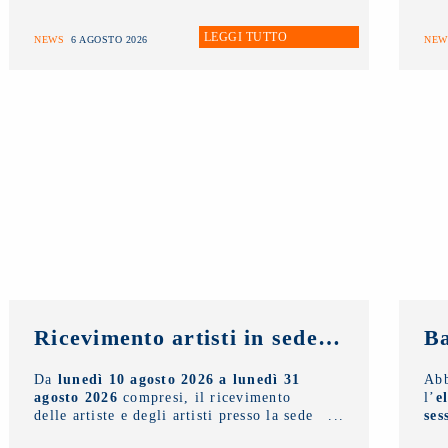
Italiano - Premi David di Donatello
di
gio
cui il
NUOVO IMAIE
è socio
pro
LEGGI TUTTO
sostenitore.
NEWS
6 AGOSTO 2026
NEW
Ricevimento artisti in sede: fino al 31 agosto 2026 solo con appuntamento
Da
lunedì 10 agosto 2026 a lunedì 31
Ab
agosto 2026
compresi, il ricevimento
l’
e
delle artiste e degli artisti presso la sede
ses
del
NUOVO IMAIE
sarà possibile
solo
Pro