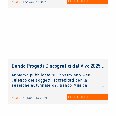
LEGGI TUTTO
NEWS
4 AGOSTO 2026
lo desidera può scrivere un'e-mail
all'indirizzo
info@nuovoimaie.it
specificando
il motivo della richiesta di appuntamento.
Bando Progetti Discografici dal Vivo 2025 – 2026: pubblicato l’elenco accreditati sessione autunnale
Abbiamo
pubblicato
sul nostro sito web
l’
elenco
dei soggetti
accreditati
per la
sessione autunnale
del
Bando Musica
Promozione Progetti Discografici dal vivo
2025 - 2026.
LEGGI TUTTO
NEWS
31 LUGLIO 2026