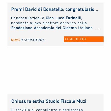
Premi David di Donatello: congratulazioni al nuovo direttore artistico, Gian Luca Farinelli
Congratulazioni a
Gian Luca Farinelli
,
nominato nuovo direttore artistico della
Fondazione Accademia del Cinema Italiano
- Premi David di Donatello
di cui il
NUOVO
IMAIE
è socio sostenitore.
LEGGI TUTTO
NEWS
6 AGOSTO 2026
Chiusura estiva Studio Fiscale Muzi
Il servizio di consulenza e assistenza