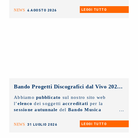
NUOVO IMAIE
sarà possibile
solo ed
esclusivamente tramite appuntamento
. Chi
LEGGI TUTTO
4 AGOSTO 2026
NEWS
lo desidera può scrivere un'e-mail
all'indirizzo
info@nuovoimaie.it
specificando il motivo della richiesta di
appuntamento.
Bando Progetti Discografici dal Vivo 2025 – 2026: pubblicato l’elenco accreditati sessione autunnale
Abbiamo
pubblicato
sul nostro sito web
l’
elenco
dei soggetti
accreditati
per la
sessione autunnale
del
Bando Musica
Promozione Progetti Discografici dal vivo
2025 - 2026.
LEGGI TUTTO
31 LUGLIO 2026
NEWS