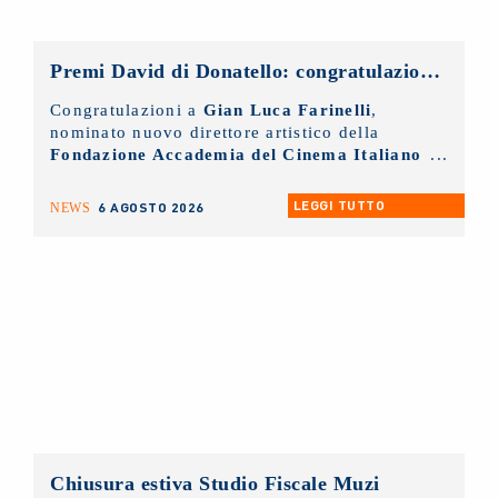
Premi David di Donatello: congratulazioni al nuovo direttore artistico, Gian Luca Farinelli
Congratulazioni a
Gian Luca Farinelli
,
nominato nuovo direttore artistico della
Fondazione Accademia del Cinema Italiano
- Premi David di Donatello
di cui il
NUOVO IMAIE
è socio sostenitore.
LEGGI TUTTO
6 AGOSTO 2026
NEWS
Chiusura estiva Studio Fiscale Muzi