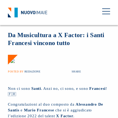
NEWS
13 DICEMBRE 2022
BACK
Da Musicultura a X Factor: i Santi
Francesi vincono tutto
POSTED BY
REDAZIONE
SHARE
Non ci sono
Santi
. Anzi no, ci sono, e sono
Francesi
!
🇫🇷
Congratulazioni al duo composto da
Alessandro De
Santis
e
Mario Francese
che si è aggiudicato
l’edizione 2022 del talent
X Factor
.