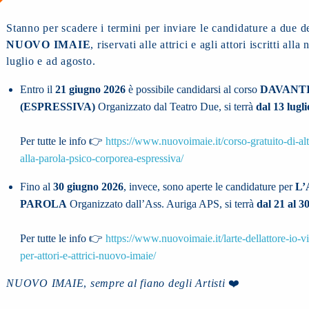
Stanno per scadere i termini per inviare le candidature a due d
NUOVO IMAIE
, riservati alle attrici e agli attori iscritti al
luglio e ad agosto.
Entro il
21 giugno 2026
è possibile candidarsi al corso
DAVANTI
(ESPRESSIVA)
Organizzato dal Teatro Due, si terrà
dal 13 lugl
Per tutte le info 👉
https://www.nuovoimaie.it/corso-gratuito-di-al
alla-parola-psico-corporea-espressiva/
Fino al
30 giugno 2026
, invece, sono aperte le candidature per
L’
PAROLA
Organizzato dall’Ass. Auriga APS, si terrà
dal 21 al 3
Per tutte le info 👉
https://www.nuovoimaie.it/larte-dellattore-io-v
per-attori-e-attrici-nuovo-imaie/
NUOVO IMAIE
,
sempre al fiano degli Artisti
❤️