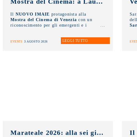
Mostra del Cinema: a Laura Morante, Stefania Rocca, Claudio Amendola e Sergio Rubini i Premi alla Carriera NUOVO IMAIE. Al Lido anche un riconoscimento ai giovani
Il
NUOVO IMAIE
protagonista alla
Sa
Mostra del Cinema di Venezia
con un
del
riconoscimento per gli emergenti e i
Sar
Premi alla Carriera ai grandi
AW
protagonisti del Cinema Italiano
.
all
LEGGI TUTTO
la 
EVENTI
3 AGOSTO 2026
EVE
tal
int
Marateale 2026: alla sei giorni dedicati al cinema e non solo, la masterclass del NUOVO IMAIE