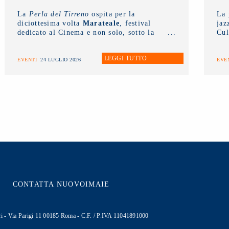
La
Perla del Tirreno
ospita per la
La 
diciottesima volta
Marateale
, festival
jaz
dedicato al Cinema e non solo, sotto la
Cul
direzione artistica di
Nicola Timpone
in
pro
collaborazione con
Antonella Caramia
.
LEGGI TUTTO
Fino a domani proiezioni, eventi e
EVENTI
24 LUGLIO 2026
EVE
incontri aperti al pubblico. Ieri è stato
protagonista il
NUOVO IMAIE
con una
masterclass sul diritto connesso rivolta ai
giovani artisti e tenuta dal presidente
Andrea Miccichè
.
CONTATTA NUOVOIMAIE
cutori - Via Parigi 11 00185 Roma - C.F. / P.IVA 11041891000