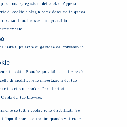
service
pup con una spiegazione dei cookie. Appena
varie
orie di cookie e plugin come descritto in questa
ttraverso il tuo browser, ma prendi in
orrettamente.
so
i usare il pulsante di gestione del consenso in
okie
nte i cookie. È anche possibile specificare che
uella di modificare le impostazioni del tuo
ne inserito un cookie. Per ulteriori
e Guida del tuo browser.
mente se tutti i cookie sono disabilitati. Se
ti dopo il consenso fornito quando visiterete