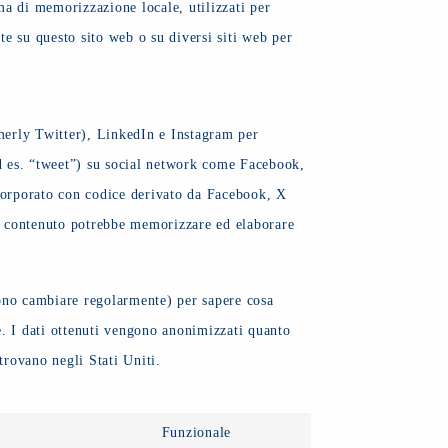
ma di memorizzazione locale, utilizzati per
nte su questo sito web o su diversi siti web per
merly Twitter), LinkedIn e Instagram per
d es. “tweet”) su social network come Facebook,
corporato con codice derivato da Facebook, X
o contenuto potrebbe memorizzare ed elaborare
sono cambiare regolarmente) per sapere cosa
e. I dati ottenuti vengono anonimizzati quanto
rovano negli Stati Uniti.
Funzionale
Consent