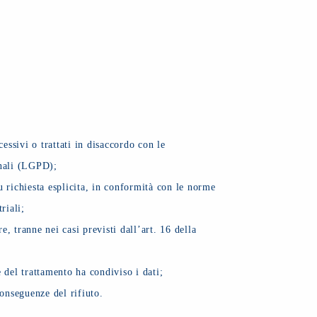
cessivi o trattati in disaccordo con le
onali (LGPD);
 su richiesta esplicita, in conformità con le norme
riali;
re, tranne nei casi previsti dall’art. 16 della
 del trattamento ha condiviso i dati;
conseguenze del rifiuto.