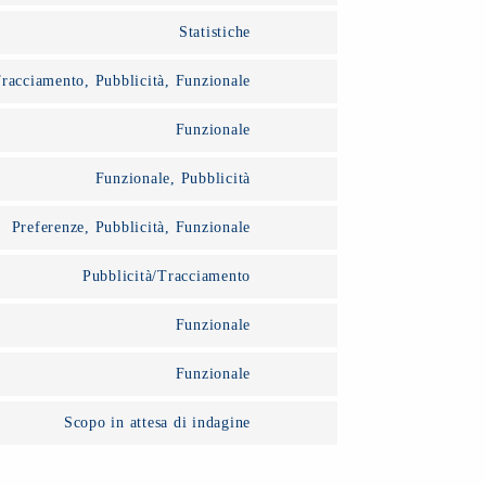
to
Statistiche
Consent
service
to
wordpress
Tracciamento, Pubblicità, Funzionale
Consent
service
to
google-
Funzionale
Consent
service
analytics
to
facebook
Funzionale, Pubblicità
Consent
service
to
wordfence
Preferenze, Pubblicità, Funzionale
Consent
service
to
twitter
Pubblicità/Tracciamento
Consent
service
to
linkedin
Funzionale
Consent
service
to
instagram
Funzionale
Consent
service
to
complianz
Scopo in attesa di indagine
Consent
service
to
wpml