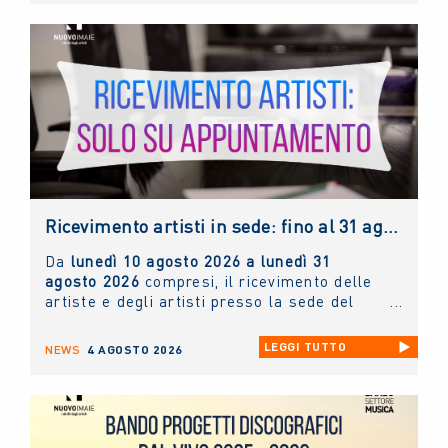
Ricevimento artisti in sede: fino al 31 agosto 2026 solo con appuntamento
Da
lunedì 10 agosto 2026 a lunedì 31
agosto 2026
compresi, il ricevimento delle
artiste e degli artisti presso la sede del
NUOVO IMAIE
sarà possibile
solo ed
esclusivamente tramite appuntamento
. Chi
LEGGI TUTTO
NEWS
4 AGOSTO 2026
lo desidera può scrivere un'e-mail
all'indirizzo
info@nuovoimaie.it
specificando
il motivo della richiesta di appuntamento.