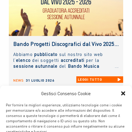
Bando Progetti Discografici dal Vivo 2025 – 2026: pubblicato l’elenco accreditati sessione autunnale
Abbiamo
pubblicato
sul nostro sito web
l’
elenco
dei soggetti
accreditati
per la
sessione autunnale
del
Bando Musica
Promozione Progetti Discografici dal vivo
2025 - 2026.
LEGGI TUTTO
NEWS
31 LUGLIO 2026
Gestisci Consenso Cookie
Per fornire le migliori esperienze, utilizziamo tecnologie come i cookie
per memorizzare e/o accedere alle informazioni del dispositivo. Il
consenso a queste tecnologie ci permetterà di elaborare dati come il
comportamento di navigazione o ID unici su questo sito. Non
acconsentire o ritirare il consenso può influire negativamente su alcune
caratteristiche e funzioni.