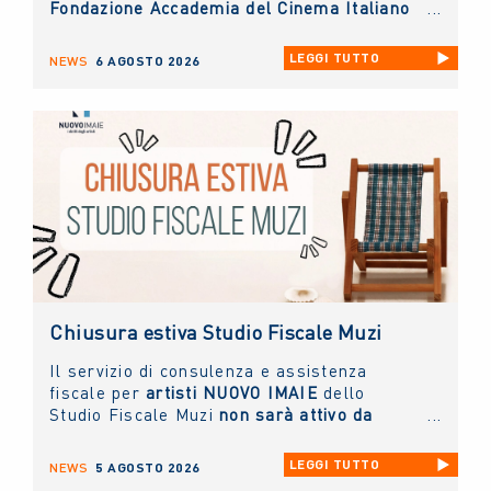
Fondazione Accademia del Cinema Italiano
- Premi David di Donatello
di cui il
NUOVO
IMAIE
è socio sostenitore.
LEGGI TUTTO
NEWS
6 AGOSTO 2026
Chiusura estiva Studio Fiscale Muzi
Il servizio di consulenza e assistenza
fiscale per
artisti NUOVO IMAIE
dello
Studio Fiscale Muzi
non sarà attivo da
giovedì 6 agosto fino a lunedì 31 agosto
prossimi.
LEGGI TUTTO
NEWS
5 AGOSTO 2026