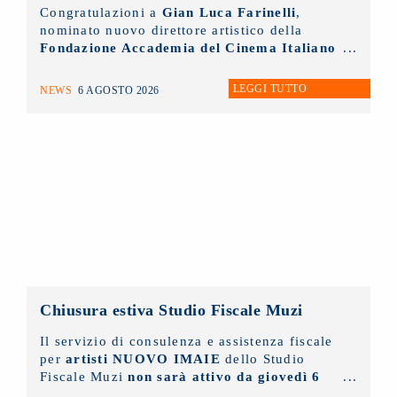
Congratulazioni a
Gian Luca Farinelli
,
nominato nuovo direttore artistico della
Fondazione Accademia del Cinema Italiano
- Premi David di Donatello
di cui il
NUOVO IMAIE
è socio sostenitore.
LEGGI TUTTO
NEWS
6 AGOSTO 2026
Chiusura estiva Studio Fiscale Muzi
Il servizio di consulenza e assistenza fiscale
per
artisti NUOVO IMAIE
dello Studio
Fiscale Muzi
non sarà attivo da giovedì 6
agosto fino a lunedì 31 agosto
prossimi.