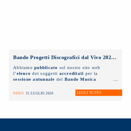
appuntamento.
Bando Progetti Discografici dal Vivo 2025 – 2026: pubblicato l’elenco accreditati sessione autunnale
Abbiamo
pubblicato
sul nostro sito web
l’
elenco
dei soggetti
accreditati
per la
sessione autunnale
del
Bando Musica
Promozione Progetti Discografici dal vivo
2025 - 2026.
LEGGI TUTTO
NEWS
31 LUGLIO 2026