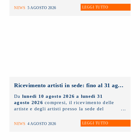
LEGGI TUTTO
NEWS
5 AGOSTO 2026
Ricevimento artisti in sede: fino al 31 agosto 2026 solo con appuntamento
Da
lunedì 10 agosto 2026 a lunedì 31
agosto 2026
compresi, il ricevimento delle
artiste e degli artisti presso la sede del
NUOVO IMAIE
sarà possibile
solo ed
esclusivamente tramite appuntamento
. Chi
LEGGI TUTTO
NEWS
4 AGOSTO 2026
lo desidera può scrivere un'e-mail
all'indirizzo
info@nuovoimaie.it
specificando il motivo della richiesta di