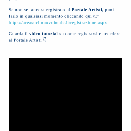
Se non sei ancora registrato al
Portale Artisti
, puoi
farlo in qualsiasi momento cliccando qui 👉
https://areasoci.nuovoimaie.it/registrazione.aspx
Guarda il
video tutorial
su come registrarsi e accedere
al Portale Artisti 👇