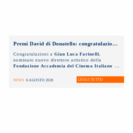
Premi David di Donatello: congratulazioni al nuovo direttore artistico, Gian Luca Farinelli
Congratulazioni a
Gian Luca Farinelli
,
nominato nuovo direttore artistico della
Fondazione Accademia del Cinema Italiano
- Premi David di Donatello
di cui il
NUOVO IMAIE
è socio sostenitore.
LEGGI TUTTO
NEWS
6 AGOSTO 2026