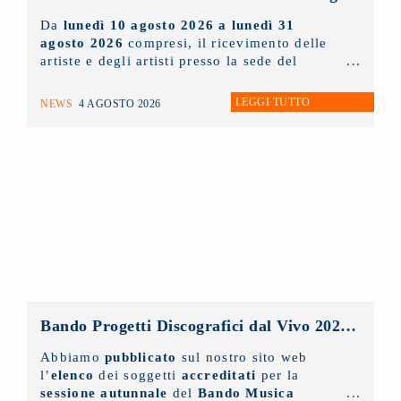
Da
lunedì 10 agosto 2026 a lunedì 31
agosto 2026
compresi, il ricevimento delle
artiste e degli artisti presso la sede del
NUOVO IMAIE
sarà possibile
solo ed
esclusivamente tramite appuntamento
. Chi
LEGGI TUTTO
NEWS
4 AGOSTO 2026
lo desidera può scrivere un'e-mail
all'indirizzo
info@nuovoimaie.it
specificando il motivo della richiesta di
appuntamento.
Bando Progetti Discografici dal Vivo 2025 – 2026: pubblicato l’elenco accreditati sessione autunnale
Abbiamo
pubblicato
sul nostro sito web
l’
elenco
dei soggetti
accreditati
per la
sessione autunnale
del
Bando Musica