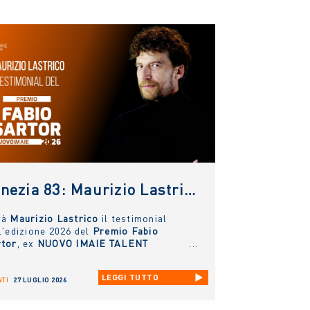
Venezia 83: Maurizio Lastrico testimonial del Premio NUOVO IMAIE Fabio Sartor
rà
Maurizio Lastrico
il testimonial
l'edizione 2026 del
Premio Fabio
rtor
, ex
NUOVO IMAIE TALENT
ARD
, il
riconoscimento collaterale
a Mostra del Cinema di Venezia
, che
LEGGI TUTTO
collecting assegna per valorizzare il
TI
27 LUGLIO 2026
ento delle nuove generazioni di
erpreti del cinema italiano.