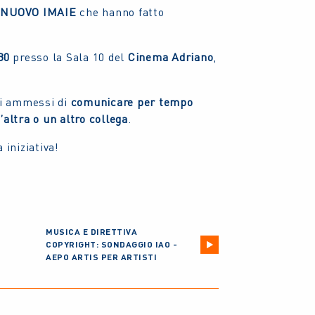
i
NUOVO IMAIE
che hanno fatto
30
presso la Sala 10 del
Cinema Adriano
,
li ammessi di
comunicare per tempo
’altra o un altro collega
.
 iniziativa!
MUSICA E DIRETTIVA
COPYRIGHT: SONDAGGIO IAO -
AEPO ARTIS PER ARTISTI