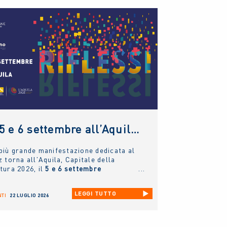
Il 5 e 6 settembre all’Aquila torna il Jazz Italiano per le Terre del Sisma: il NUOVO IMAIE c’è
più grande manifestazione dedicata al
z torna all'Aquila, Capitale della
tura 2026, il
5 e 6 settembre
ssimi
.
LEGGI TUTTO
TI
22 LUGLIO 2026