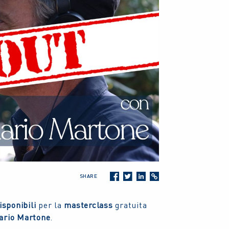
SHARE
sponibili
per la
masterclass
gratuita
ario Martone
.