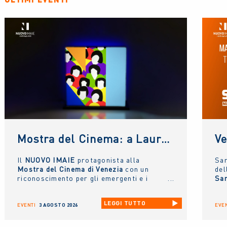
Mostra del Cinema: a Laura Morante, Stefania Rocca, Claudio Amendola e Sergio Rubini i Premi alla Carriera NUOVO IMAIE. Al Lido anche un riconoscimento ai giovani
Il
NUOVO IMAIE
protagonista alla
Sa
Mostra del Cinema di Venezia
con un
del
riconoscimento per gli emergenti e i
Sa
Premi alla Carriera ai grandi
AW
protagonisti del Cinema Italiano
.
all
LEGGI TUTTO
la 
EVENTI
3 AGOSTO 2026
EVEN
tal
int