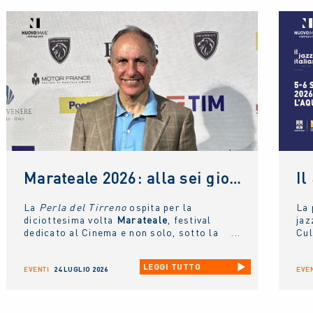
Marateale 2026: alla sei giorni dedicati al cinema e non solo, la masterclass del NUOVO IMAIE
La
Perla del Tirreno
ospita per la
La 
diciottesima volta
Marateale
, festival
jaz
dedicato al Cinema e non solo, sotto la
Cul
direzione artistica di
Nicola Timpone
in
pro
collaborazione con
Antonella Caramia
.
LEGGI TUTTO
Fino a domani proiezioni, eventi e
EVENTI
24 LUGLIO 2026
EVEN
incontri aperti al pubblico. Ieri è stato
protagonista il
NUOVO IMAIE
con una
masterclass sul diritto connesso rivolta