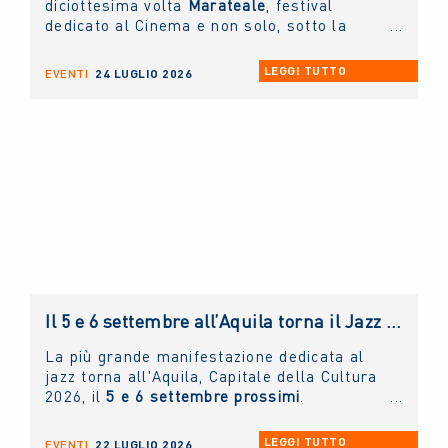
diciottesima volta
Marateale
, festival
dedicato al Cinema e non solo, sotto la
direzione artistica di
Nicola Timpone
in
collaborazione con
Antonella Caramia
. Fino
LEGGI TUTTO
EVENTI
24 LUGLIO 2026
a domani proiezioni, eventi e incontri aperti
al pubblico. Ieri è stato protagonista il
NUOVO IMAIE
con una masterclass sul
diritto connesso rivolta ai giovani artisti e
tenuta dal presidente
Andrea Miccichè
.
Il 5 e 6 settembre all’Aquila torna il Jazz Italiano per le Terre del Sisma: il NUOVO IMAIE c’è
La più grande manifestazione dedicata al
jazz torna all'Aquila, Capitale della Cultura
2026, il
5 e 6 settembre prossimi
.
LEGGI TUTTO
EVENTI
22 LUGLIO 2026