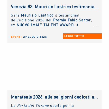
Venezia 83: Maurizio Lastrico testimonial del Premio NUOVO IMAIE Fabio Sartor
Sarà
Maurizio Lastrico
il testimonial
dell'edizione 2026 del
Premio Fabio Sartor
,
ex
NUOVO IMAIE TALENT AWARD
, il
riconoscimento collaterale alla Mostra del
Cinema di Venezia
, che la collecting
LEGGI TUTTO
EVENTI
27 LUGLIO 2026
assegna per valorizzare il talento delle
nuove generazioni di interpreti del cinema
italiano.
Marateale 2026: alla sei giorni dedicati al cinema e non solo, la masterclass del NUOVO IMAIE
La
Perla del Tirreno
ospita per la