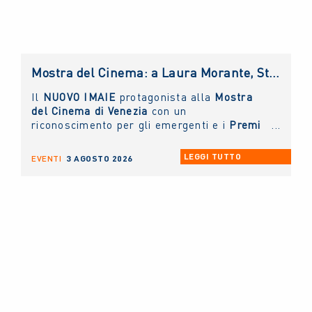
Mostra del Cinema: a Laura Morante, Stefania Rocca, Claudio Amendola e Sergio Rubini i Premi alla Carriera NUOVO IMAIE. Al Lido anche un riconoscimento ai giovani
Il
NUOVO IMAIE
protagonista alla
Mostra
del Cinema di Venezia
con un
riconoscimento per gli emergenti e i
Premi
alla Carriera ai grandi protagonisti del
Cinema Italiano
.
LEGGI TUTTO
EVENTI
3 AGOSTO 2026