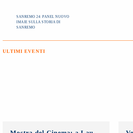
SANREMO 24: PANEL NUOVO
IMAIE SULLA STORIA DI
SANREMO
ULTIMI EVENTI
Mostra del Cinema: a Laura Morante, Stefania Rocca, Claudio Amendola e Sergio Rubini i Premi alla Carriera NUOVO IMAIE. Al Lido anche un riconoscimento ai giovani