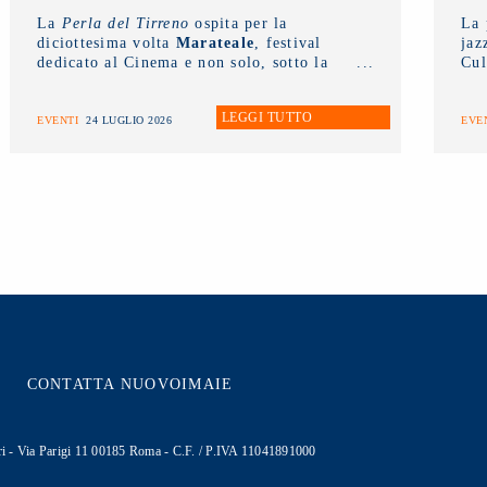
La
Perla del Tirreno
ospita per la
La 
diciottesima volta
Marateale
, festival
jaz
dedicato al Cinema e non solo, sotto la
Cul
direzione artistica di
Nicola Timpone
in
pro
collaborazione con
Antonella Caramia
.
LEGGI TUTTO
Fino a domani proiezioni, eventi e
EVENTI
24 LUGLIO 2026
EVE
incontri aperti al pubblico. Ieri è stato
protagonista il
NUOVO IMAIE
con una
masterclass sul diritto connesso rivolta ai
giovani artisti e tenuta dal presidente
Andrea Miccichè
.
CONTATTA NUOVOIMAIE
cutori - Via Parigi 11 00185 Roma - C.F. / P.IVA 11041891000