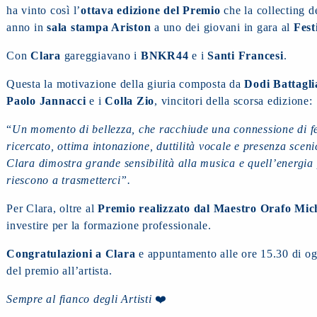
ha vinto così l’
ottava edizione del Premio
che la collecting de
anno in
sala stampa Ariston
a uno dei giovani in gara al
Fest
Con
Clara
gareggiavano i
BNKR44
e i
Santi Francesi
.
Questa la motivazione della giuria composta da
Dodi Battagli
Paolo Jannacci
e i
Colla Zio
, vincitori della scorsa edizione:
“
Un momento di bellezza, che racchiude una connessione di 
ricercato, ottima intonazione, duttilità vocale e presenza sceni
Clara dimostra grande sensibilità alla musica e quell’energia 
riescono a trasmetterci”.
Per Clara, oltre al
Premio realizzato dal Maestro Orafo Mich
investire per la formazione professionale.
Congratulazioni a Clara
e appuntamento alle ore 15.30 di og
del premio all’artista.
Sempre al fianco degli Artisti
❤️