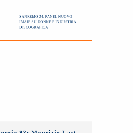
SANREMO 24: PANEL NUOVO
IMAIE SU DONNE E INDUSTRIA
DISCOGRAFICA
Venezia 83: Maurizio Lastrico testimonial del Premio NUOVO IMAIE Fabio Sartor