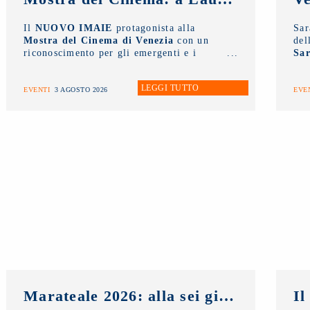
Il
NUOVO IMAIE
protagonista alla
Sa
Mostra del Cinema di Venezia
con un
del
riconoscimento per gli emergenti e i
Sar
Premi alla Carriera ai grandi
AW
protagonisti del Cinema Italiano
.
all
LEGGI TUTTO
la 
EVENTI
3 AGOSTO 2026
EVE
tal
int
Marateale 2026: alla sei giorni dedicati al cinema e non solo, la masterclass del NUOVO IMAIE