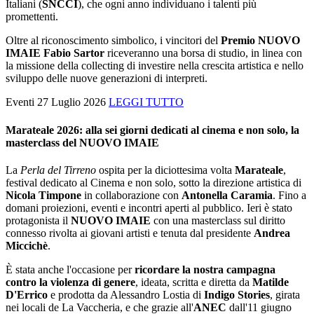
Italiani (
SNCCI
), che ogni anno individuano i talenti più
promettenti.
Oltre al riconoscimento simbolico, i vincitori del
Premio NUOVO
IMAIE Fabio Sartor
riceveranno una borsa di studio, in linea con
la missione della collecting di investire nella crescita artistica e nello
sviluppo delle nuove generazioni di interpreti.
Eventi
27 Luglio 2026
LEGGI TUTTO
Marateale 2026: alla sei giorni dedicati al cinema e non solo, la
masterclass del NUOVO IMAIE
La
Perla del Tirreno
ospita per la diciottesima volta
Marateale
,
festival dedicato al Cinema e non solo, sotto la direzione artistica di
Nicola Timpone
in collaborazione con
Antonella Caramia
. Fino a
domani proiezioni, eventi e incontri aperti al pubblico. Ieri è stato
protagonista il
NUOVO IMAIE
con una masterclass sul diritto
connesso rivolta ai giovani artisti e tenuta dal presidente
Andrea
Miccichè
.
È stata anche l'occasione per
ricordare la nostra campagna
contro la violenza di genere
, ideata, scritta e diretta da
Matilde
D'Errico
e prodotta da Alessandro Lostia di
Indigo Stories
, girata
nei locali de La Vaccheria, e che grazie all'
ANEC
dall'11 giugno