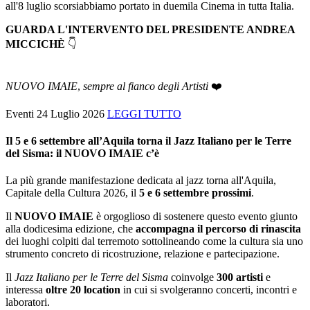
all'8 luglio scorsiabbiamo portato in duemila Cinema in tutta Italia.
GUARDA L'INTERVENTO DEL PRESIDENTE ANDREA
MICCICHÈ
👇
NUOVO IMAIE
,
sempre al fianco degli Artisti
❤️
Eventi
24 Luglio 2026
LEGGI TUTTO
Il 5 e 6 settembre all’Aquila torna il Jazz Italiano per le Terre
del Sisma: il NUOVO IMAIE c’è
La più grande manifestazione dedicata al jazz torna all'Aquila,
Capitale della Cultura 2026, il
5 e 6 settembre prossimi
.
Il
NUOVO IMAIE
è orgoglioso di sostenere questo evento giunto
alla dodicesima edizione, che
accompagna il percorso di rinascita
dei luoghi colpiti dal terremoto sottolineando come la cultura sia uno
strumento concreto di ricostruzione, relazione e partecipazione.
Il
Jazz Italiano per le Terre del Sisma
coinvolge
300 artisti
e
interessa
oltre 20 location
in cui si svolgeranno concerti, incontri e
laboratori.