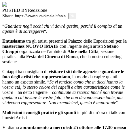
POSTED BY
Redazione
Share
“
Guardate negli occhi chi vi dovrà gestire, perché il compito di un
agente è di sorreggervi
“.
Entusiasmo
tra gli artisti presenti al Palazzo delle Esposizioni
per la
masterclass NUOVO IMAIE
con l’agente degli artisti
Stefano
Chiappi
organizzata nell’ambito di
Alice nella Città
, sezione
parallela alla
Festa del Cinema di Roma
, che la nostra collecting
sostiene.
Chiappi ha consigliato di
visitare i siti delle agenzie
e
guardare le
foto degli artisti che rappresentano
, in modo da capire quanti
hanno un aspetto simile. “
Se vi rendete conto che in dieci hanno la
vostra età, lo stesso colore dei capelli e altre caratteristiche come le
vostre
– ha detto l’agente –
continuate la ricerca finché non trovate
quella a cui inviare le vostre foto, che non devono essere tante, ma
vi devono rappresentare. Non arrendetevi, questo è importante
“.
Moltissimi i consigli pratici e gli spunti
in più di un’ora di talk con
i nostri Artisti
Vi diamo
appuntamento a mercoledì 25 ottobre alle 17.30 presso