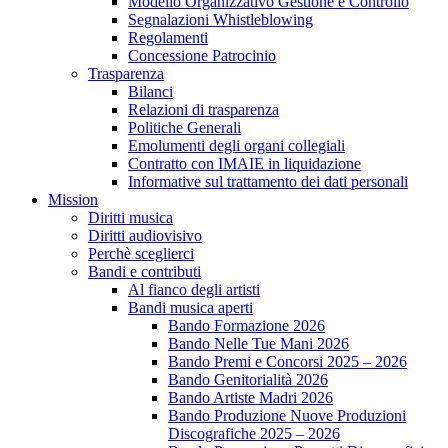
Modello Organizzativo Gestione e Controllo
Segnalazioni Whistleblowing
Regolamenti
Concessione Patrocinio
Trasparenza
Bilanci
Relazioni di trasparenza
Politiche Generali
Emolumenti degli organi collegiali
Contratto con IMAIE in liquidazione
Informative sul trattamento dei dati personali
Mission
Diritti musica
Diritti audiovisivo
Perchè sceglierci
Bandi e contributi
Al fianco degli artisti
Bandi musica aperti
Bando Formazione 2026
Bando Nelle Tue Mani 2026
Bando Premi e Concorsi 2025 – 2026
Bando Genitorialità 2026
Bando Artiste Madri 2026
Bando Produzione Nuove Produzioni
Discografiche 2025 – 2026