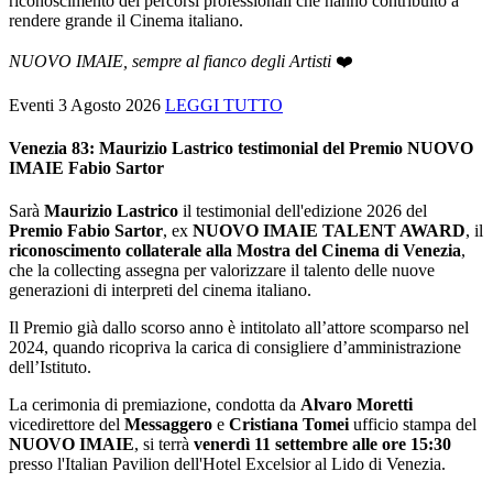
riconoscimento dei percorsi professionali che hanno contribuito a
rendere grande il Cinema italiano.
NUOVO IMAIE, sempre al fianco degli Artisti
❤️
Eventi
3 Agosto 2026
LEGGI TUTTO
Venezia 83: Maurizio Lastrico testimonial del Premio NUOVO
IMAIE Fabio Sartor
Sarà
Maurizio Lastrico
il testimonial dell'edizione 2026 del
Premio Fabio Sartor
, ex
NUOVO IMAIE TALENT AWARD
, il
riconoscimento collaterale alla Mostra del Cinema di Venezia
,
che la collecting assegna per valorizzare il talento delle nuove
generazioni di interpreti del cinema italiano.
Il Premio già dallo scorso anno è intitolato all’attore scomparso nel
2024, quando ricopriva la carica di consigliere d’amministrazione
dell’Istituto.
La cerimonia di premiazione, condotta da
Alvaro Moretti
vicedirettore del
Messaggero
e
Cristiana Tomei
ufficio stampa del
NUOVO IMAIE
, si terrà
venerdì 11 settembre alle ore 15:30
presso l'Italian Pavilion dell'Hotel Excelsior al Lido di Venezia.