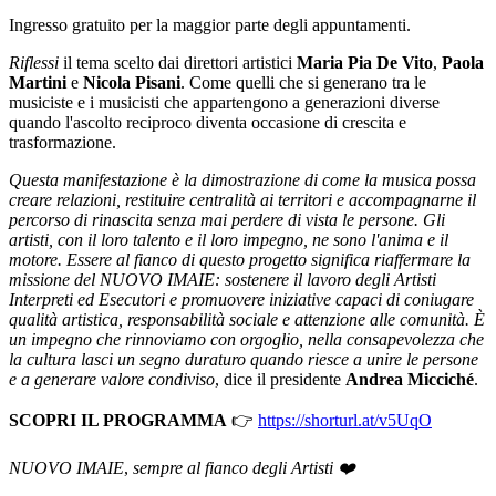
Ingresso gratuito per la maggior parte degli appuntamenti.
Riflessi
il tema scelto dai direttori artistici
Maria Pia De Vito
,
Paola
Martini
e
Nicola Pisani
. Come quelli che si generano tra le
musiciste e i musicisti che appartengono a generazioni diverse
quando l'ascolto reciproco diventa occasione di crescita e
trasformazione.
Questa manifestazione è la dimostrazione di come la musica possa
creare relazioni, restituire centralità ai territori e accompagnarne il
percorso di rinascita senza mai perdere di vista le persone. Gli
artisti, con il loro talento e il loro impegno, ne sono l'anima e il
motore. Essere al fianco di questo progetto significa riaffermare la
missione del NUOVO IMAIE: sostenere il lavoro degli Artisti
Interpreti ed Esecutori e promuovere iniziative capaci di coniugare
qualità artistica, responsabilità sociale e attenzione alle comunità. È
un impegno che rinnoviamo con orgoglio, nella consapevolezza che
la cultura lasci un segno duraturo quando riesce a unire le persone
e a generare valore condiviso
, dice il presidente
Andrea Micciché
.
SCOPRI IL PROGRAMMA
👉
https://shorturl.at/v5UqO
NUOVO IMAIE
,
sempre al fianco degli Artisti ❤️