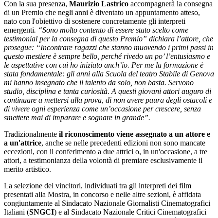
Con la sua presenza,
Maurizio Lastrico
accompagnerà la consegna
di un Premio che negli anni è diventato un appuntamento atteso,
nato con l'obiettivo di sostenere concretamente gli interpreti
emergenti
. “Sono molto contento di essere stato scelto come
testimonial per la consegna di questo Premio” dichiara l’attore, che
prosegue: “Incontrare ragazzi che stanno muovendo i primi passi in
questo mestiere è sempre bello, perché rivedo un po’ l’entusiasmo e
le aspettative con cui ho iniziato anch’io. Per me la formazione è
stata fondamentale: gli anni alla Scuola del teatro Stabile di Genova
mi hanno insegnato che il talento da solo, non basta. Servono
studio, disciplina e tanta curiosità. A questi giovani attori auguro di
continuare a mettersi alla prova, di non avere paura degli ostacoli e
di vivere ogni esperienza come un’occasione per crescere, senza
smettere mai di imparare e sognare in grande”.
Tradizionalmente
il riconoscimento viene assegnato a un attore e
a un'attrice
, anche se nelle precedenti edizioni non sono mancate
eccezioni, con il conferimento a due attrici o, in un'occasione, a tre
attori, a testimonianza della volontà di premiare esclusivamente il
merito artistico.
La selezione dei vincitori, individuati tra gli interpreti dei film
presentati alla Mostra, in concorso e nelle altre sezioni, è affidata
congiuntamente al Sindacato Nazionale Giornalisti Cinematografici
Italiani (
SNGCI
) e al Sindacato Nazionale Critici Cinematografici