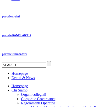
portale
artisti
portale
BANDI ART. 7
portale
utilizzatori
Homepage
Eventi & News
Homepage
Chi Siamo
Organi collegiali
Corporate Governance
Regolamenti Operativi