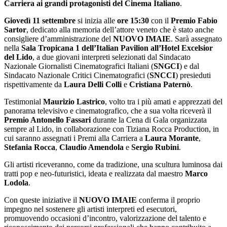
Carriera ai grandi protagonisti del Cinema Italiano
.
Giovedì 11 settembre
si inizia alle
ore 15:30
con il
Premio Fabio
Sartor
, dedicato alla memoria dell’attore veneto che è stato anche
consigliere d’amministrazione del
NUOVO IMAIE
. Sarà assegnato
nella
Sala Tropicana 1 dell’Italian Pavilion all’Hotel Excelsior
del Lido
, a due giovani interpreti selezionati dal Sindacato
Nazionale Giornalisti Cinematografici Italiani (
SNGCI
) e dal
Sindacato Nazionale Critici Cinematografici (
SNCCI
) presieduti
rispettivamente da
Laura Delli Colli
e
Cristiana Paternò
.
Testimonial
Maurizio Lastrico
, volto tra i più amati e apprezzati del
panorama televisivo e cinematografico, che a sua volta riceverà il
Premio Antonello Fassari
durante la Cena di Gala organizzata
sempre al Lido, in collaborazione con Tiziana Rocca Production, in
cui saranno assegnati i Premi alla Carriera a
Laura Morante
,
Stefania Rocca
,
Claudio Amendola
e
Sergio Rubini
.
Gli artisti riceveranno, come da tradizione, una scultura luminosa dai
tratti pop e neo-futuristici, ideata e realizzata dal maestro
Marco
Lodola
.
Con queste iniziative il
NUOVO IMAIE
conferma il proprio
impegno nel sostenere gli artisti interpreti ed esecutori,
promuovendo occasioni d’incontro, valorizzazione del talento e