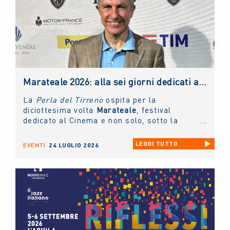
Marateale 2026: alla sei giorni dedicati al cinema e non solo, la masterclass del NUOVO IMAIE
La
Perla del Tirreno
ospita per la
diciottesima volta
Marateale
, festival
dedicato al Cinema e non solo, sotto la
direzione artistica di
Nicola Timpone
in
collaborazione con
Antonella Caramia
. Fino
LEGGI TUTTO
EVENTI
24 LUGLIO 2026
a domani proiezioni, eventi e incontri aperti
al pubblico. Ieri è stato protagonista il
NUOVO IMAIE
con una masterclass sul
diritto connesso rivolta ai giovani artisti e
tenuta dal presidente
Andrea Miccichè
.