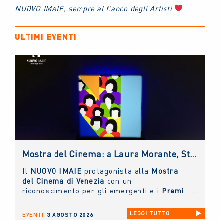
NUOVO IMAIE, sempre al fianco degli Artisti
ULTIMI EVENTI
Mostra del Cinema: a Laura Morante, Stefania Rocca, Claudio Amendola e Sergio Rubini i Premi alla Carriera NUOVO IMAIE. Al Lido anche un riconoscimento ai giovani
Il
NUOVO IMAIE
protagonista alla
Mostra
del Cinema di Venezia
con un
riconoscimento per gli emergenti e i
Premi
alla Carriera ai grandi protagonisti del
Cinema Italiano
.
LEGGI TUTTO
EVENTI
3 AGOSTO 2026