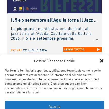
Il 5 e 6 settembre all’Aquila torna il Jazz Italiano per le Terre del Sisma: il NUOVO IMAIE c’è
La più grande manifestazione dedicata al
jazz torna all'Aquila, Capitale della Cultura
2026, il
5 e 6 settembre prossimi
.
LEGGI TUTTO
EVENTI
22 LUGLIO 2026
Gestisci Consenso Cookie
Per fornire le migliori esperienze, utilizziamo tecnologie come i cookie
per memorizzare e/o accedere alle informazioni del dispositivo. Il
consenso a queste tecnologie ci permetterà di elaborare dati come il
comportamento di navigazione o ID unici su questo sito. Non
acconsentire o ritirare il consenso può influire negativamente su alcune
caratteristiche e funzioni.
Cookie Policy
Privacy Policy
Nuovo Istituto Mutualistico per la tutela dei diritti degli
Accetta