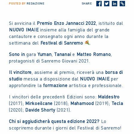
POSTED BY
REDAZIONE
SHARE
Si avvicina il
Premio Enzo Jannacci 2022
, istituito dal
NUOVO IMAIE
insieme alla famiglia del grande
cantautore e consegnato ogni anno durante la
settimana del
Festival di Sanremo
.
Sono in
gara
Yuman
,
Tananai
e
Matteo Romano
,
protagonisti di Sanremo Giovani 2021.
Il vincitore
, assieme al premio, riceverà una
borsa di
studio
messa a disposizione dal
NUOVO IMAIE
per
approfondire la
formazione
artistica e professionale.
I vincitori delle precedenti Edizioni sono:
Maldestro
(2017);
Mirkoeilcane
(2018);
Mahamood
(2019);
Tecla
(2020);
Davide Shorty
(2021).
Chi si aggiudicherà questa edizione 2022?
Lo
scopriremo durante i giorni del Festival di Sanremo!