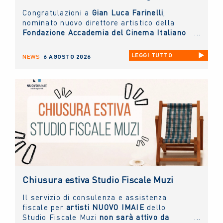
Congratulazioni a
Gian Luca Farinelli
,
nominato nuovo direttore artistico della
Fondazione Accademia del Cinema Italiano
- Premi David di Donatello
di cui il
NUOVO
IMAIE
è socio sostenitore.
LEGGI TUTTO
NEWS
6 AGOSTO 2026
Chiusura estiva Studio Fiscale Muzi
Il servizio di consulenza e assistenza
fiscale per
artisti NUOVO IMAIE
dello
Studio Fiscale Muzi
non sarà attivo da