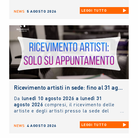
giovedì 6 agosto fino a lunedì 31 agosto
prossimi.
LEGGI TUTTO
NEWS
5 AGOSTO 2026
Ricevimento artisti in sede: fino al 31 agosto 2026 solo con appuntamento
Da
lunedì 10 agosto 2026 a lunedì 31
agosto 2026
compresi, il ricevimento delle
artiste e degli artisti presso la sede del
NUOVO IMAIE
sarà possibile
solo ed
esclusivamente tramite appuntamento
. Chi
LEGGI TUTTO
NEWS
4 AGOSTO 2026
lo desidera può scrivere un'e-mail
all'indirizzo
info@nuovoimaie.it
specificando