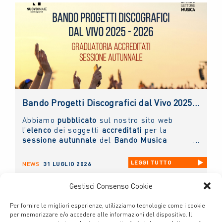
il motivo della richiesta di appuntamento.
Bando Progetti Discografici dal Vivo 2025 – 2026: pubblicato l’elenco accreditati sessione autunnale
Abbiamo
pubblicato
sul nostro sito web
l’
elenco
dei soggetti
accreditati
per la
sessione autunnale
del
Bando Musica
Promozione Progetti Discografici dal vivo
2025 - 2026.
LEGGI TUTTO
NEWS
31 LUGLIO 2026
Gestisci Consenso Cookie
Per fornire le migliori esperienze, utilizziamo tecnologie come i cookie
per memorizzare e/o accedere alle informazioni del dispositivo. Il