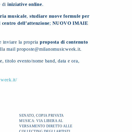
e di
iniziative online
.
tria musicale
,
studiare nuove formule per
l centro dell’attenzione
;
NUOVO IMAIE
le inviare la propria
proposta di contenuto
lla mail proposte@milanomusicweek.it.
, titolo evento/nome band, data e ora,
week.it/
SENATO, COPIA PRIVATA
MUSICA: VIA LIBERA AL
VERSAMENTO DIRETTO ALLE
COLLECTING DEGLI ARTISTI