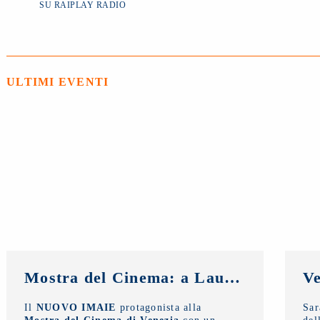
SU RAIPLAY RADIO
ULTIMI EVENTI
Mostra del Cinema: a Laura Morante, Stefania Rocca, Claudio Amendola e Sergio Rubini i Premi alla Carriera NUOVO IMAIE. Al Lido anche un riconoscimento ai giovani
Il
NUOVO IMAIE
protagonista alla
Sa