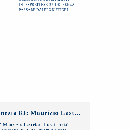
INTERPRETI ESECUTORI SENZA
PASSARE DAI PRODUTTORI
Venezia 83: Maurizio Lastrico testimonial del Premio NUOVO IMAIE Fabio Sartor
rà
Maurizio Lastrico
il testimonial