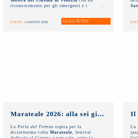
Mostra del Cinema di Venezia
con un
del
riconoscimento per gli emergenti e i
Sar
Premi alla Carriera ai grandi
AW
protagonisti del Cinema Italiano
.
all
LEGGI TUTTO
la 
EVENTI
3 AGOSTO 2026
EVE
tal
int
Marateale 2026: alla sei giorni dedicati al cinema e non solo, la masterclass del NUOVO IMAIE
La
Perla del Tirreno
ospita per la
La 
diciottesima volta
Marateale
, festival
jaz
dedicato al Cinema e non solo, sotto la
Cul