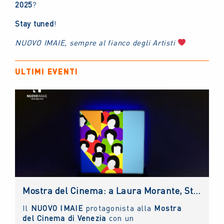
2025
?
Stay tuned
!
NUOVO IMAIE, sempre al fianco degli Artisti
ULTIMI EVENTI
Mostra del Cinema: a Laura Morante, Stefania Rocca, Claudio Amendola e Sergio Rubini i Premi alla Carriera NUOVO IMAIE. Al Lido anche un riconoscimento ai giovani
Il
NUOVO IMAIE
protagonista alla
Mostra
del Cinema di Venezia
con un