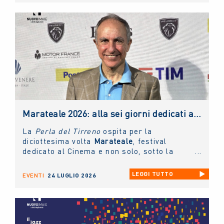
nuove generazioni di interpreti del cinema
italiano.
Marateale 2026: alla sei giorni dedicati al cinema e non solo, la masterclass del NUOVO IMAIE
La
Perla del Tirreno
ospita per la
diciottesima volta
Marateale
, festival
dedicato al Cinema e non solo, sotto la
direzione artistica di
Nicola Timpone
in
collaborazione con
Antonella Caramia
. Fino
LEGGI TUTTO
EVENTI
24 LUGLIO 2026
a domani proiezioni, eventi e incontri aperti
al pubblico. Ieri è stato protagonista il
NUOVO IMAIE
con una masterclass sul
diritto connesso rivolta ai giovani artisti e
tenuta dal presidente
Andrea Miccichè
.