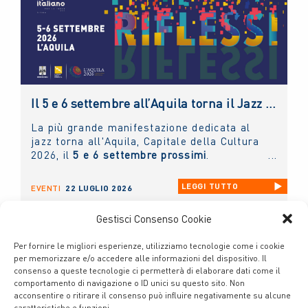
Il 5 e 6 settembre all’Aquila torna il Jazz Italiano per le Terre del Sisma: il NUOVO IMAIE c’è
La più grande manifestazione dedicata al
jazz torna all'Aquila, Capitale della Cultura
2026, il
5 e 6 settembre prossimi
.
LEGGI TUTTO
EVENTI
22 LUGLIO 2026
Gestisci Consenso Cookie
Per fornire le migliori esperienze, utilizziamo tecnologie come i cookie
per memorizzare e/o accedere alle informazioni del dispositivo. Il
consenso a queste tecnologie ci permetterà di elaborare dati come il
comportamento di navigazione o ID unici su questo sito. Non
acconsentire o ritirare il consenso può influire negativamente su alcune
caratteristiche e funzioni.