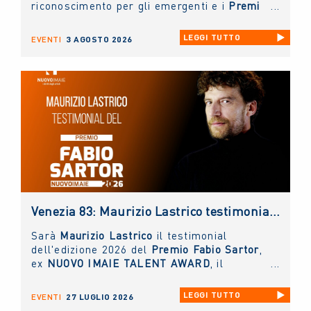
riconoscimento per gli emergenti e i
Premi
alla Carriera ai grandi protagonisti del
Cinema Italiano
.
LEGGI TUTTO
EVENTI
3 AGOSTO 2026
Venezia 83: Maurizio Lastrico testimonial del Premio NUOVO IMAIE Fabio Sartor
Sarà
Maurizio Lastrico
il testimonial
dell'edizione 2026 del
Premio Fabio Sartor
,
ex
NUOVO IMAIE TALENT AWARD
, il
riconoscimento collaterale alla Mostra del
Cinema di Venezia
, che la collecting
LEGGI TUTTO
EVENTI
27 LUGLIO 2026
assegna per valorizzare il talento delle