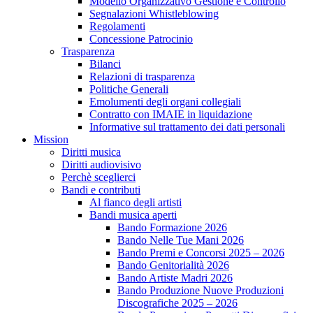
Modello Organizzativo Gestione e Controllo
Segnalazioni Whistleblowing
Regolamenti
Concessione Patrocinio
Trasparenza
Bilanci
Relazioni di trasparenza
Politiche Generali
Emolumenti degli organi collegiali
Contratto con IMAIE in liquidazione
Informative sul trattamento dei dati personali
Mission
Diritti musica
Diritti audiovisivo
Perchè sceglierci
Bandi e contributi
Al fianco degli artisti
Bandi musica aperti
Bando Formazione 2026
Bando Nelle Tue Mani 2026
Bando Premi e Concorsi 2025 – 2026
Bando Genitorialità 2026
Bando Artiste Madri 2026
Bando Produzione Nuove Produzioni
Discografiche 2025 – 2026