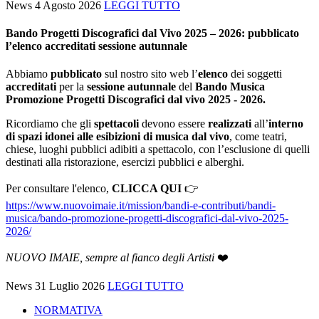
News
4 Agosto 2026
LEGGI TUTTO
Bando Progetti Discografici dal Vivo 2025 – 2026: pubblicato
l’elenco accreditati sessione autunnale
Abbiamo
pubblicato
sul nostro sito web l’
elenco
dei soggetti
accreditati
per la
sessione autunnale
del
Bando Musica
Promozione Progetti Discografici dal vivo 2025 - 2026.
Ricordiamo che gli
spettacoli
devono essere
realizzati
all’
interno
di spazi idonei alle esibizioni di musica dal vivo
, come teatri,
chiese, luoghi pubblici adibiti a spettacolo, con l’esclusione di quelli
destinati alla ristorazione, esercizi pubblici e alberghi.
Per consultare l'elenco,
CLICCA QUI
👉
https://www.nuovoimaie.it/mission/bandi-e-contributi/bandi-
musica/bando-promozione-progetti-discografici-dal-vivo-2025-
2026/
NUOVO IMAIE, sempre al fianco degli Artisti
❤️
News
31 Luglio 2026
LEGGI TUTTO
NORMATIVA