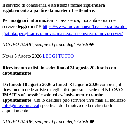
Il servizio di consulenza e assistenza fiscale
riprenderà
regolarmente a partire da martedì 1 settembre
.
Per maggiori informazioni
su assistenza, modalità e orari del
servizio
leggi qui
👉
https://www.nuovoimaie.it/lassistenza-fiscale-
gratuita-per-gli-artisti-nuovo-imaie-si-arricchisce-di-nuovi-servizi/
NUOVO IMAIE, sempre al fianco degli Artisti
❤️
News
5 Agosto 2026
LEGGI TUTTO
Ricevimento artisti in sede: fino al 31 agosto 2026 solo con
appuntamento
Da
lunedì 10 agosto 2026 a lunedì 31 agosto 2026
compresi, il
ricevimento delle artiste e degli artisti presso la sede del
NUOVO
IMAIE
sarà possibile
solo ed esclusivamente tramite
appuntamento
. Chi lo desidera può scrivere un'e-mail all'indirizzo
info@nuovoimaie.it
specificando il motivo della richiesta di
appuntamento.
NUOVO IMAIE
,
sempre al fianco degli Artisti ❤️