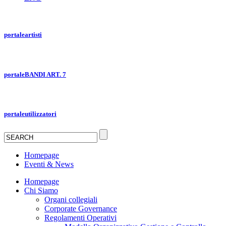
portale
artisti
portale
BANDI ART. 7
portale
utilizzatori
Homepage
Eventi & News
Homepage
Chi Siamo
Organi collegiali
Corporate Governance
Regolamenti Operativi