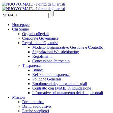
Homepage
Chi Siamo
Organi collegiali
Corporate Governance
Regolamenti Operativi
Modello Organizzativo Gestione e Controllo
Segnalazioni Whistleblowing
Regolamenti
Concessione Patrocinio
Trasparenza
Bilanci
Relazioni di trasparenza
Politiche Generali
Emolumenti degli organi collegiali
Contratto con IMAIE in liquidazione
Informative sul trattamento dei dati personali
Mission
Diritti musica
Diritti audiovisivo
Perchè sceglierci