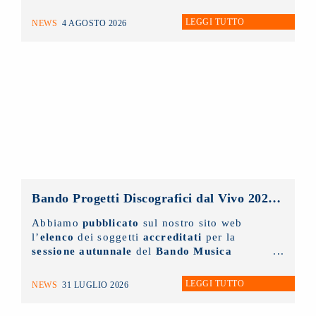
NUOVO IMAIE
sarà possibile
solo ed
esclusivamente tramite appuntamento
. Chi
LEGGI TUTTO
NEWS
4 AGOSTO 2026
lo desidera può scrivere un'e-mail
all'indirizzo
info@nuovoimaie.it
specificando il motivo della richiesta di
appuntamento.
Bando Progetti Discografici dal Vivo 2025 – 2026: pubblicato l’elenco accreditati sessione autunnale
Abbiamo
pubblicato
sul nostro sito web
l’
elenco
dei soggetti
accreditati
per la
sessione autunnale
del
Bando Musica
Promozione Progetti Discografici dal vivo
2025 - 2026.
LEGGI TUTTO
NEWS
31 LUGLIO 2026