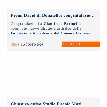
Premi David di Donatello: congratulazioni al nuovo direttore artistico, Gian Luca Farinelli
Congratulazioni a
Gian Luca Farinelli
,
nominato nuovo direttore artistico della
Fondazione Accademia del Cinema Italiano
- Premi David di Donatello
di cui il
NUOVO IMAIE
è socio sostenitore.
LEGGI TUTTO
NEWS
6 AGOSTO 2026
Chiusura estiva Studio Fiscale Muzi