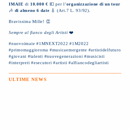
IMAIE
di
10.000 €
💶 per l’
organizzazione di un tour
🎶
di almeno 6 date
🎸 (Art.7 L. 93/92).
Bravissima Mille! 👏
Sempre al fianco degli Artisti
❤️
#nuovoimaie #1MNEXT2022 #1M2022
#primomaggioroma #musicaemergente #artistidelfuturo
#giovani #talenti #nuovegenerazioni #musicisti
#interpreti #esecutori #artisti #alfiancodegliartisti
ULTIME NEWS