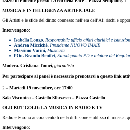
Dazio di Ponente presso l’Arco della Pace – Piazza Sempione, 1
MUSICA E INTELLIGENZA ARTIFICIALE
Gli Artisti e le sfide del diritto connesso nell’era dell’AI: rischi e op
Intervengono
:
Isabella Longo
,
Responsabile ufficio affari giuridici e istit
Andrea Miccichè
,
Presidente NUOVO IMAIE
Massimo Varini
,
Musicista
l’On. Brando Benifei
,
Eurodeputato PD e relatore del Regola
Modera
:
Cristiana Tomei
,
giornalista
Per partecipare al panel è necessario prenotarsi a questo link at
2 –
Martedì 19 novembre, ore 17:00
Sala Viscontea – Castello Sforzesco – Piazza Castello
OLD BUT GOLD: LA MUSICA IN RADIO E TV
Radio e tv sono ancora centrali nella diffusione e utilizzo di musica: qu
Intervengono
: