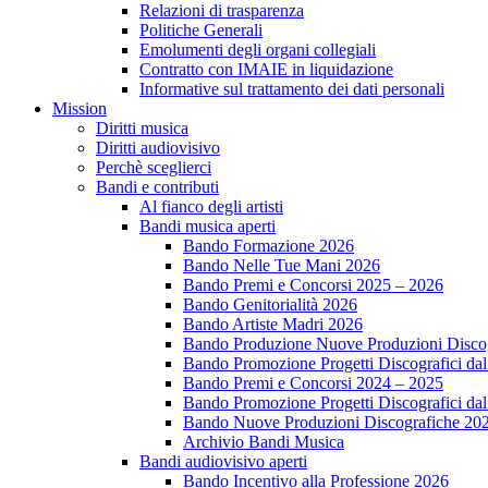
Relazioni di trasparenza
Politiche Generali
Emolumenti degli organi collegiali
Contratto con IMAIE in liquidazione
Informative sul trattamento dei dati personali
Mission
Diritti musica
Diritti audiovisivo
Perchè sceglierci
Bandi e contributi
Al fianco degli artisti
Bandi musica aperti
Bando Formazione 2026
Bando Nelle Tue Mani 2026
Bando Premi e Concorsi 2025 – 2026
Bando Genitorialità 2026
Bando Artiste Madri 2026
Bando Produzione Nuove Produzioni Disco
Bando Promozione Progetti Discografici da
Bando Premi e Concorsi 2024 – 2025
Bando Promozione Progetti Discografici da
Bando Nuove Produzioni Discografiche 20
Archivio Bandi Musica
Bandi audiovisivo aperti
Bando Incentivo alla Professione 2026