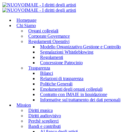
Homepage
Chi Siamo
Organi collegiali
Corporate Governance
Regolamenti Operativi
Modello Organizzativo Gestione e Controllo
Segnalazioni Whistleblowing
Regolamenti
Concessione Patrocinio
Trasparenza
Bilanci
Relazioni di trasparenza
Politiche Generali
Emolumenti degli organi collegiali
Contratto con IMAIE in liquidazione
Informative sul trattamento dei dati personali
Mission
Diritti musica
Diritti audiovisivo
Perchè sceglierci
Bandi e contributi
Al fianco degli artisti