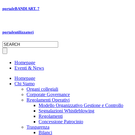
portale
BANDI ART. 7
portale
utilizzatori
Homepage
Eventi & News
Homepage
Chi Siamo
Organi collegiali
Corporate Governance
Regolamenti Operativi
Modello Organizzativo Gestione e Controllo
Segnalazioni Whistleblowing
Regolamenti
Concessione Patrocinio
Trasparenza
Bilanci