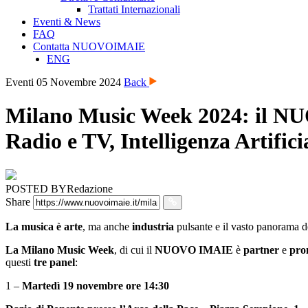
Trattati Internazionali
Eventi & News
FAQ
Contatta NUOVOIMAIE
ENG
Eventi
05 Novembre 2024
Back
Milano Music Week 2024: il NUO
Radio e TV, Intelligenza Artific
POSTED BY
Redazione
Share
La musica è arte
, ma anche
industria
pulsante e il vasto panorama 
La Milano Music Week
, di cui il
NUOVO IMAIE
è
partner
e
pro
questi
tre panel
:
1 –
Martedì 19 novembre ore 14:30