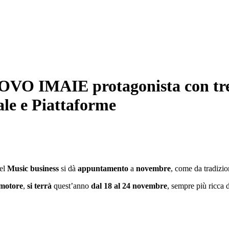
VO IMAIE protagonista con tre P
iale e Piattaforme
del
Music business
si dà
appuntamento
a
novembre
, come da tradizio
motore
,
si terrà
quest’anno
dal 18 al 24 novembre
, sempre più ricca d