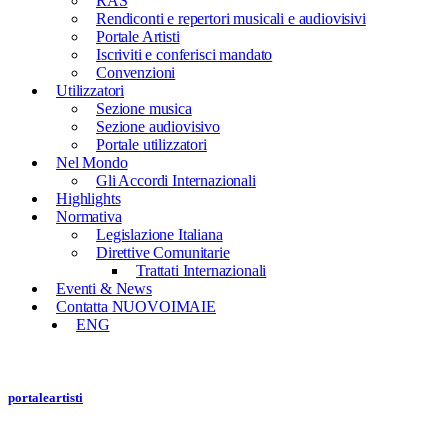
RAS
Rendiconti e repertori musicali e audiovisivi
Portale Artisti
Iscriviti e conferisci mandato
Convenzioni
Utilizzatori
Sezione musica
Sezione audiovisivo
Portale utilizzatori
Nel Mondo
Gli Accordi Internazionali
Highlights
Normativa
Legislazione Italiana
Direttive Comunitarie
Trattati Internazionali
Eventi & News
Contatta NUOVOIMAIE
ENG
portale
artisti