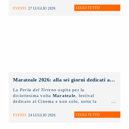
riconoscimento collaterale alla Mostra del
Cinema di Venezia
, che la collecting
LEGGI TUTTO
EVENTI
27 LUGLIO 2026
assegna per valorizzare il talento delle
nuove generazioni di interpreti del cinema
italiano.
Marateale 2026: alla sei giorni dedicati al cinema e non solo, la masterclass del NUOVO IMAIE
La
Perla del Tirreno
ospita per la
diciottesima volta
Marateale
, festival
dedicato al Cinema e non solo, sotto la
direzione artistica di
Nicola Timpone
in
collaborazione con
Antonella Caramia
. Fino
LEGGI TUTTO
EVENTI
24 LUGLIO 2026
a domani proiezioni, eventi e incontri aperti
al pubblico. Ieri è stato protagonista il