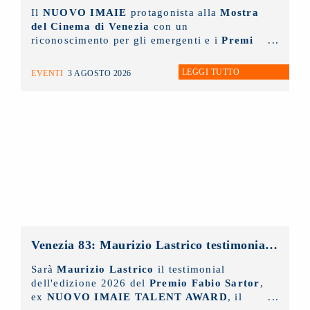
Il
NUOVO IMAIE
protagonista alla
Mostra
del Cinema di Venezia
con un
riconoscimento per gli emergenti e i
Premi
alla Carriera ai grandi protagonisti del
Cinema Italiano
.
LEGGI TUTTO
EVENTI
3 AGOSTO 2026
Venezia 83: Maurizio Lastrico testimonial del Premio NUOVO IMAIE Fabio Sartor
Sarà
Maurizio Lastrico
il testimonial
dell'edizione 2026 del
Premio Fabio Sartor
,
ex
NUOVO IMAIE TALENT AWARD
, il