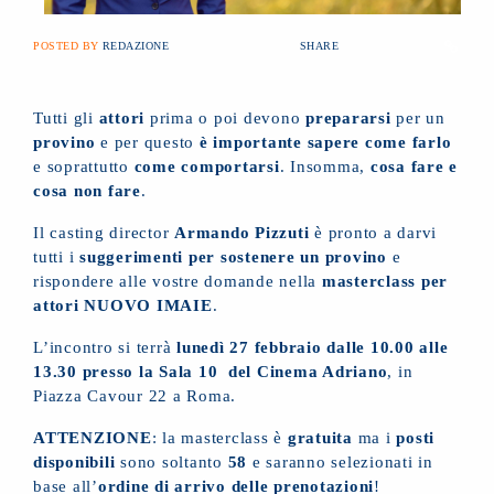
POSTED BY
REDAZIONE
SHARE
Tutti gli
attori
prima o poi devono
prepararsi
per un
provino
e per questo
è importante
sapere come farlo
e soprattutto
come comportarsi
. Insomma,
cosa fare e
cosa non fare
.
Il casting director
Armando Pizzuti
è pronto a darvi
tutti i
suggerimenti per sostenere un provino
e
rispondere alle vostre domande nella
masterclass per
attori NUOVO IMAIE
.
L’incontro si terrà
lunedì 27 febbraio
dalle 10.00 alle
13.30 presso la Sala 10 del Cinema Adriano
, in
Piazza Cavour 22 a Roma.
ATTENZIONE
: la masterclass è
gratuita
ma i
posti
disponibili
sono soltanto
58
e saranno selezionati in
base all’
ordine di arrivo delle prenotazioni
!