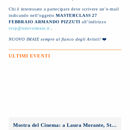
Chi è interessato a partecipare deve scrivere un’e-mail
indicando nell’oggetto
MASTERCLASS 27
FEBBRAIO ARMANDO PIZZUTI
all’indirizzo
rsvp@nuovoimaie.it
.
NUOVO IMAIE sempre al fianco degli Artisti!
❤️
ULTIMI EVENTI
Mostra del Cinema: a Laura Morante, Stefania Rocca, Claudio Amendola e Sergio Rubini i Premi alla Carriera NUOVO IMAIE. Al Lido anche un riconoscimento ai giovani