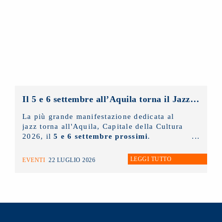
NUOVO IMAIE
con una masterclass sul
diritto connesso rivolta ai giovani artisti e
tenuta dal presidente
Andrea Miccichè
.
Il 5 e 6 settembre all’Aquila torna il Jazz Italiano per le Terre del Sisma: il NUOVO IMAIE c’è
La più grande manifestazione dedicata al
jazz torna all'Aquila, Capitale della Cultura
2026, il
5 e 6 settembre prossimi
.
LEGGI TUTTO
EVENTI
22 LUGLIO 2026