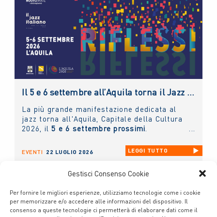
diritto connesso rivolta ai giovani artisti e
tenuta dal presidente
Andrea Miccichè
.
Il 5 e 6 settembre all’Aquila torna il Jazz Italiano per le Terre del Sisma: il NUOVO IMAIE c’è
La più grande manifestazione dedicata al
jazz torna all'Aquila, Capitale della Cultura
2026, il
5 e 6 settembre prossimi
.
LEGGI TUTTO
EVENTI
22 LUGLIO 2026
Gestisci Consenso Cookie
Per fornire le migliori esperienze, utilizziamo tecnologie come i cookie
per memorizzare e/o accedere alle informazioni del dispositivo. Il
consenso a queste tecnologie ci permetterà di elaborare dati come il