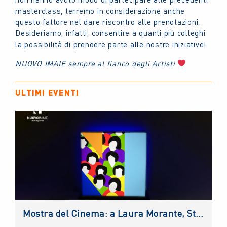
masterclass, terremo in considerazione anche
questo fattore nel dare riscontro alle prenotazioni.
Desideriamo, infatti, consentire a quanti più colleghi
la possibilità di prendere parte alle nostre iniziative!
NUOVO IMAIE sempre al fianco degli Artisti
ULTIMI EVENTI
Mostra del Cinema: a Laura Morante, Stefania Rocca, Claudio Amendola e Sergio Rubini i Premi alla Carriera NUOVO IMAIE. Al Lido anche un riconoscimento ai giovani