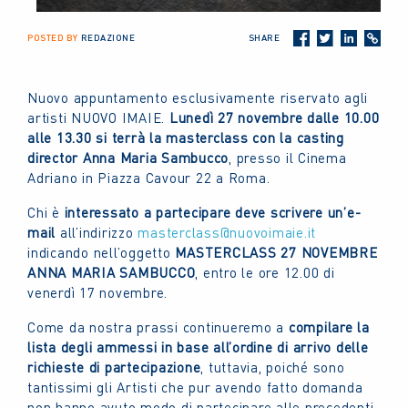
POSTED BY
REDAZIONE
SHARE
Nuovo appuntamento esclusivamente riservato agli
artisti NUOVO IMAIE.
Lunedì 27 novembre dalle 10.00
alle 13.30 si terrà la masterclass con la casting
director Anna Maria Sambucco
, presso il Cinema
Adriano in Piazza Cavour 22 a Roma.
Chi è
interessato a partecipare deve scrivere un’e-
mail
all’indirizzo
masterclass@nuovoimaie.it
indicando nell’oggetto
MASTERCLASS 27 NOVEMBRE
ANNA MARIA SAMBUCCO
, entro le ore 12.00 di
venerdì 17 novembre.
Come da nostra prassi continueremo a
compilare la
lista degli ammessi in base all’ordine di arrivo delle
richieste di partecipazione
, tuttavia, poiché sono
tantissimi gli Artisti che pur avendo fatto domanda
non hanno avuto modo di partecipare alle precedenti