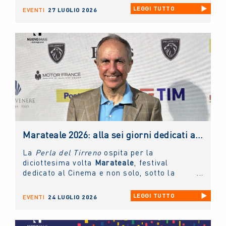
Cinema di Venezia
, che la collecting
LEGGI TUTTO
EVENTI
27 LUGLIO 2026
assegna per valorizzare il talento delle
nuove generazioni di interpreti del cinema
italiano.
Marateale 2026: alla sei giorni dedicati al cinema e non solo, la masterclass del NUOVO IMAIE
La
Perla del Tirreno
ospita per la
diciottesima volta
Marateale
, festival
dedicato al Cinema e non solo, sotto la
direzione artistica di
Nicola Timpone
in
collaborazione con
Antonella Caramia
. Fino
LEGGI TUTTO
EVENTI
24 LUGLIO 2026
a domani proiezioni, eventi e incontri aperti
al pubblico. Ieri è stato protagonista il
NUOVO IMAIE
con una masterclass sul