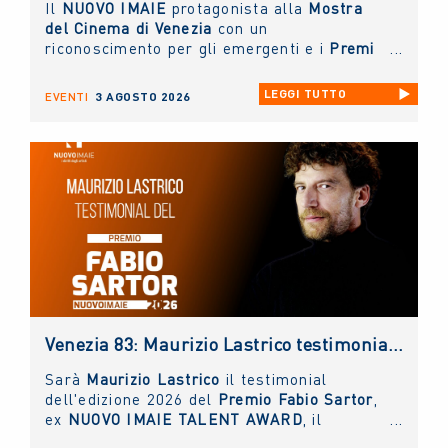
Il
NUOVO IMAIE
protagonista alla
Mostra
del Cinema di Venezia
con un
riconoscimento per gli emergenti e i
Premi
alla Carriera ai grandi protagonisti del
Cinema Italiano
.
LEGGI TUTTO
EVENTI
3 AGOSTO 2026
Venezia 83: Maurizio Lastrico testimonial del Premio NUOVO IMAIE Fabio Sartor
Sarà
Maurizio Lastrico
il testimonial
dell'edizione 2026 del
Premio Fabio Sartor
,
ex
NUOVO IMAIE TALENT AWARD
, il
riconoscimento collaterale alla Mostra del