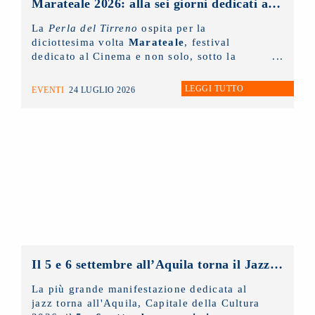
Marateale 2026: alla sei giorni dedicati al cinema e non solo, la masterclass del NUOVO IMAIE
La
Perla del Tirreno
ospita per la
diciottesima volta
Marateale
, festival
dedicato al Cinema e non solo, sotto la
direzione artistica di
Nicola Timpone
in
collaborazione con
Antonella Caramia
. Fino
LEGGI TUTTO
EVENTI
24 LUGLIO 2026
a domani proiezioni, eventi e incontri aperti
al pubblico. Ieri è stato protagonista il
NUOVO IMAIE
con una masterclass sul
diritto connesso rivolta ai giovani artisti e
tenuta dal presidente
Andrea Miccichè
.
Il 5 e 6 settembre all’Aquila torna il Jazz Italiano per le Terre del Sisma: il NUOVO IMAIE c’è
La più grande manifestazione dedicata al
jazz torna all'Aquila, Capitale della Cultura