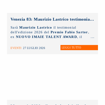
Venezia 83: Maurizio Lastrico testimonial del Premio NUOVO IMAIE Fabio Sartor
Sarà
Maurizio Lastrico
il testimonial
dell'edizione 2026 del
Premio Fabio Sartor
,
ex
NUOVO IMAIE TALENT AWARD
, il
riconoscimento collaterale alla Mostra del
Cinema di Venezia
, che la collecting
LEGGI TUTTO
EVENTI
27 LUGLIO 2026
assegna per valorizzare il talento delle
nuove generazioni di interpreti del cinema
italiano.