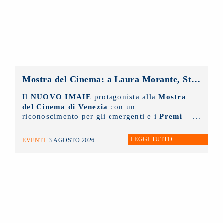
Mostra del Cinema: a Laura Morante, Stefania Rocca, Claudio Amendola e Sergio Rubini i Premi alla Carriera NUOVO IMAIE. Al Lido anche un riconoscimento ai giovani
Il
NUOVO IMAIE
protagonista alla
Mostra
del Cinema di Venezia
con un
riconoscimento per gli emergenti e i
Premi
alla Carriera ai grandi protagonisti del
Cinema Italiano
.
LEGGI TUTTO
EVENTI
3 AGOSTO 2026