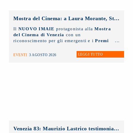
Mostra del Cinema: a Laura Morante, Stefania Rocca, Claudio Amendola e Sergio Rubini i Premi alla Carriera NUOVO IMAIE. Al Lido anche un riconoscimento ai giovani
Il
NUOVO IMAIE
protagonista alla
Mostra
del Cinema di Venezia
con un
riconoscimento per gli emergenti e i
Premi
alla Carriera ai grandi protagonisti del
Cinema Italiano
.
LEGGI TUTTO
EVENTI
3 AGOSTO 2026
Venezia 83: Maurizio Lastrico testimonial del Premio NUOVO IMAIE Fabio Sartor