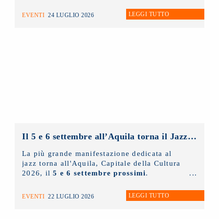
direzione artistica di
Nicola Timpone
in
collaborazione con
Antonella Caramia
. Fino
LEGGI TUTTO
EVENTI
24 LUGLIO 2026
a domani proiezioni, eventi e incontri aperti
al pubblico. Ieri è stato protagonista il
NUOVO IMAIE
con una masterclass sul
diritto connesso rivolta ai giovani artisti e
tenuta dal presidente
Andrea Miccichè
.
Il 5 e 6 settembre all’Aquila torna il Jazz Italiano per le Terre del Sisma: il NUOVO IMAIE c’è
La più grande manifestazione dedicata al
jazz torna all'Aquila, Capitale della Cultura
2026, il
5 e 6 settembre prossimi
.
LEGGI TUTTO
EVENTI
22 LUGLIO 2026