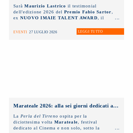
Sarà
Maurizio Lastrico
il testimonial
dell'edizione 2026 del
Premio Fabio Sartor
,
ex
NUOVO IMAIE TALENT AWARD
, il
riconoscimento collaterale alla Mostra del
Cinema di Venezia
, che la collecting
LEGGI TUTTO
EVENTI
27 LUGLIO 2026
assegna per valorizzare il talento delle
nuove generazioni di interpreti del cinema
italiano.
Marateale 2026: alla sei giorni dedicati al cinema e non solo, la masterclass del NUOVO IMAIE
La
Perla del Tirreno
ospita per la
diciottesima volta
Marateale
, festival
dedicato al Cinema e non solo, sotto la