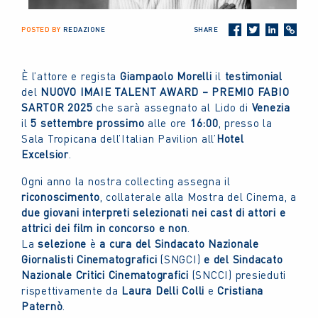
POSTED BY
REDAZIONE
SHARE
È l’attore e regista
Giampaolo Morelli
il
testimonial
del
NUOVO IMAIE TALENT AWARD – PREMIO FABIO
SARTOR 2025
che sarà assegnato al Lido di
Venezia
il
5 settembre prossimo
alle ore
16:00
, presso la
Sala Tropicana dell’Italian Pavilion all’
Hotel
Excelsior
.
Ogni anno la nostra collecting assegna il
riconoscimento
, collaterale alla Mostra del Cinema, a
due giovani interpreti selezionati nei cast di attori e
attrici dei film in concorso e non
.
La
selezione
è
a cura
del Sindacato Nazionale
Giornalisti Cinematografici
(SNGCI)
e del Sindacato
Nazionale Critici Cinematografici
(SNCCI) presieduti
rispettivamente da
Laura Delli Colli
e
Cristiana
Paternò
.