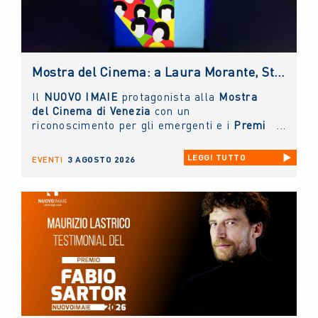
Mostra del Cinema: a Laura Morante, Stefania Rocca, Claudio Amendola e Sergio Rubini i Premi alla Carriera NUOVO IMAIE. Al Lido anche un riconoscimento ai giovani
Il
NUOVO IMAIE
protagonista alla
Mostra
del Cinema di Venezia
con un
riconoscimento per gli emergenti e i
Premi
alla Carriera ai grandi protagonisti del
Cinema Italiano
.
LEGGI TUTTO
EVENTI
3 AGOSTO 2026