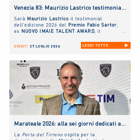
Venezia 83: Maurizio Lastrico testimonial del Premio NUOVO IMAIE Fabio Sartor
Sarà
Maurizio Lastrico
il testimonial
dell'edizione 2026 del
Premio Fabio Sartor
,
ex
NUOVO IMAIE TALENT AWARD
, il
riconoscimento collaterale alla Mostra del
Cinema di Venezia
, che la collecting
LEGGI TUTTO
EVENTI
27 LUGLIO 2026
assegna per valorizzare il talento delle
nuove generazioni di interpreti del cinema
italiano.
Marateale 2026: alla sei giorni dedicati al cinema e non solo, la masterclass del NUOVO IMAIE
La
Perla del Tirreno
ospita per la