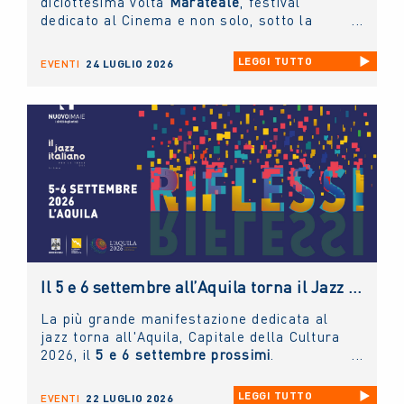
diciottesima volta
Marateale
, festival
dedicato al Cinema e non solo, sotto la
direzione artistica di
Nicola Timpone
in
collaborazione con
Antonella Caramia
. Fino
LEGGI TUTTO
EVENTI
24 LUGLIO 2026
a domani proiezioni, eventi e incontri aperti
al pubblico. Ieri è stato protagonista il
NUOVO IMAIE
con una masterclass sul
diritto connesso rivolta ai giovani artisti e
tenuta dal presidente
Andrea Miccichè
.
Il 5 e 6 settembre all’Aquila torna il Jazz Italiano per le Terre del Sisma: il NUOVO IMAIE c’è
La più grande manifestazione dedicata al
jazz torna all'Aquila, Capitale della Cultura
2026, il
5 e 6 settembre prossimi
.
LEGGI TUTTO
EVENTI
22 LUGLIO 2026