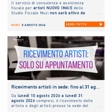
Il servizio di consulenza e assistenza
fiscale per
artisti NUOVO IMAIE
dello
Studio Fiscale Muzi
non sarà attivo da
giovedì 6 agosto fino a lunedì 31 agosto
prossimi.
LEGGI TUTTO
NEWS
5 AGOSTO 2026
Ricevimento artisti in sede: fino al 31 agosto 2026 solo con appuntamento
Da
lunedì 10 agosto 2026 a lunedì 31
agosto 2026
compresi, il ricevimento delle
artiste e degli artisti presso la sede del
NUOVO IMAIE
sarà possibile
solo ed