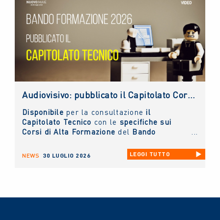
Audiovisivo: pubblicato il Capitolato Corsi di Alta Formazione 2026
Disponibile
per la consultazione
il
Capitolato Tecnico
con le
specifiche sui
Corsi di Alta Formazione
del
Bando
Formazione 2026 del settore Audiovisivo
.
LEGGI TUTTO
NEWS
30 LUGLIO 2026
CONSULTALO
https://www.nuovoimaie.it/mission/bandi-e-
contributi/bandi-audiovisivo/bando-
formazione-audiovisivo-2026/