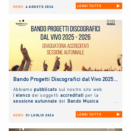
esclusivamente tramite appuntamento
. Chi
LEGGI TUTTO
NEWS
4 AGOSTO 2026
lo desidera può scrivere un'e-mail
all'indirizzo
info@nuovoimaie.it
specificando
il motivo della richiesta di appuntamento.
Bando Progetti Discografici dal Vivo 2025 – 2026: pubblicato l’elenco accreditati sessione autunnale
Abbiamo
pubblicato
sul nostro sito web
l’
elenco
dei soggetti
accreditati
per la
sessione autunnale
del
Bando Musica
Promozione Progetti Discografici dal vivo
2025 - 2026.
LEGGI TUTTO
NEWS
31 LUGLIO 2026