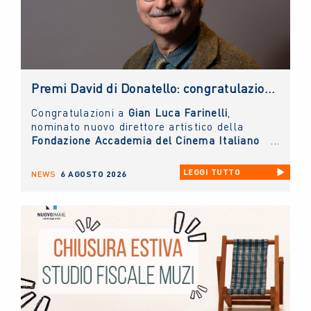
Premi David di Donatello: congratulazioni al nuovo direttore artistico, Gian Luca Farinelli
Congratulazioni a
Gian Luca Farinelli
,
nominato nuovo direttore artistico della
Fondazione Accademia del Cinema Italiano
- Premi David di Donatello
di cui il
NUOVO
IMAIE
è socio sostenitore.
LEGGI TUTTO
NEWS
6 AGOSTO 2026