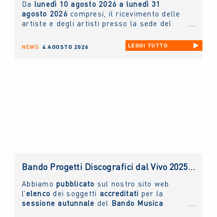
Da
lunedì 10 agosto 2026 a lunedì 31
agosto 2026
compresi, il ricevimento delle
artiste e degli artisti presso la sede del
NUOVO IMAIE
sarà possibile
solo ed
esclusivamente tramite appuntamento
. Chi
LEGGI TUTTO
NEWS
4 AGOSTO 2026
lo desidera può scrivere un'e-mail
all'indirizzo
info@nuovoimaie.it
specificando
il motivo della richiesta di appuntamento.
Bando Progetti Discografici dal Vivo 2025 – 2026: pubblicato l’elenco accreditati sessione autunnale
Abbiamo
pubblicato
sul nostro sito web
l’
elenco
dei soggetti
accreditati
per la
sessione autunnale
del
Bando Musica
Promozione Progetti Discografici dal vivo