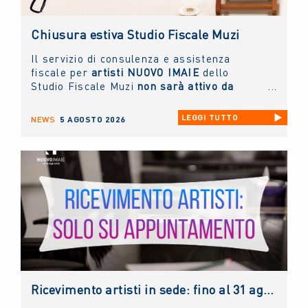
Chiusura estiva Studio Fiscale Muzi
Il servizio di consulenza e assistenza
fiscale per
artisti NUOVO IMAIE
dello
Studio Fiscale Muzi
non sarà attivo da
giovedì 6 agosto fino a lunedì 31 agosto
prossimi.
LEGGI TUTTO
NEWS
5 AGOSTO 2026
Ricevimento artisti in sede: fino al 31 agosto 2026 solo con appuntamento