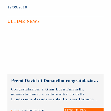
12/09/2018
ULTIME NEWS
Premi David di Donatello: congratulazioni al nuovo direttore artistico, Gian Luca Farinelli
Congratulazioni a
Gian Luca Farinelli
,
nominato nuovo direttore artistico della
Fondazione Accademia del Cinema Italiano
- Premi David di Donatello
di cui il
NUOVO IMAIE
è socio sostenitore.
LEGGI TUTTO
NEWS
6 AGOSTO 2026