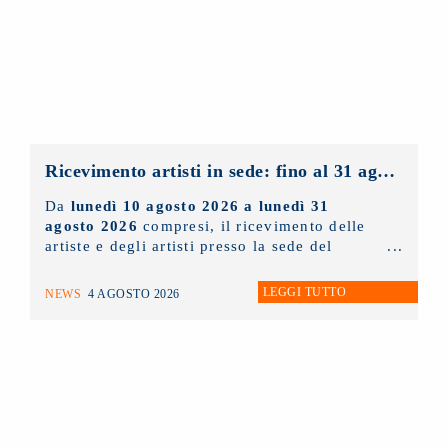
Ricevimento artisti in sede: fino al 31 agosto 2026 solo con appuntamento
Da
lunedì 10 agosto 2026 a lunedì 31
agosto 2026
compresi, il ricevimento delle
artiste e degli artisti presso la sede del
NUOVO IMAIE
sarà possibile
solo ed
esclusivamente tramite appuntamento
. Chi
LEGGI TUTTO
NEWS
4 AGOSTO 2026
lo desidera può scrivere un'e-mail
all'indirizzo
info@nuovoimaie.it
specificando il motivo della richiesta di
appuntamento.