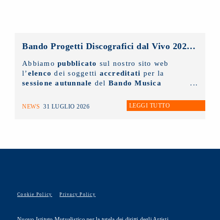
Bando Progetti Discografici dal Vivo 2025 – 2026: pubblicato l’elenco accreditati sessione autunnale
Abbiamo
pubblicato
sul nostro sito web
l’
elenco
dei soggetti
accreditati
per la
sessione autunnale
del
Bando Musica
Promozione Progetti Discografici dal vivo
2025 - 2026.
LEGGI TUTTO
NEWS
31 LUGLIO 2026
Cookie Policy
Privacy Policy
Nuovo Istituto Mutualistico per la tutela dei diritti degli Artisti