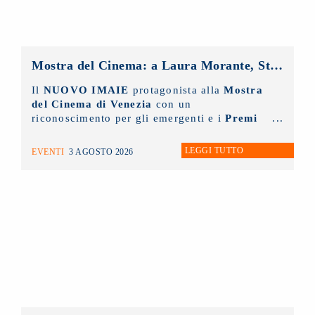
Mostra del Cinema: a Laura Morante, Stefania Rocca, Claudio Amendola e Sergio Rubini i Premi alla Carriera NUOVO IMAIE. Al Lido anche un riconoscimento ai giovani
Il
NUOVO IMAIE
protagonista alla
Mostra
del Cinema di Venezia
con un
riconoscimento per gli emergenti e i
Premi
alla Carriera ai grandi protagonisti del
Cinema Italiano
.
LEGGI TUTTO
EVENTI
3 AGOSTO 2026