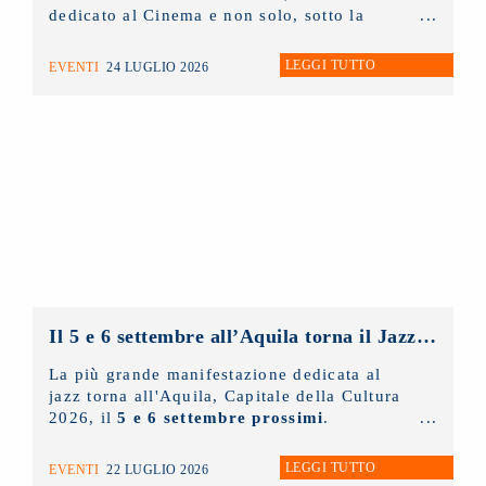
dedicato al Cinema e non solo, sotto la
direzione artistica di
Nicola Timpone
in
collaborazione con
Antonella Caramia
. Fino
LEGGI TUTTO
EVENTI
24 LUGLIO 2026
a domani proiezioni, eventi e incontri aperti
al pubblico. Ieri è stato protagonista il
NUOVO IMAIE
con una masterclass sul
diritto connesso rivolta ai giovani artisti e
tenuta dal presidente
Andrea Miccichè
.
Il 5 e 6 settembre all’Aquila torna il Jazz Italiano per le Terre del Sisma: il NUOVO IMAIE c’è
La più grande manifestazione dedicata al
jazz torna all'Aquila, Capitale della Cultura
2026, il
5 e 6 settembre prossimi
.
LEGGI TUTTO
EVENTI
22 LUGLIO 2026