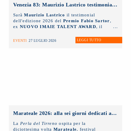
Venezia 83: Maurizio Lastrico testimonial del Premio NUOVO IMAIE Fabio Sartor
Sarà
Maurizio Lastrico
il testimonial
dell'edizione 2026 del
Premio Fabio Sartor
,
ex
NUOVO IMAIE TALENT AWARD
, il
riconoscimento collaterale alla Mostra del
Cinema di Venezia
, che la collecting
LEGGI TUTTO
EVENTI
27 LUGLIO 2026
assegna per valorizzare il talento delle
nuove generazioni di interpreti del cinema
italiano.
Marateale 2026: alla sei giorni dedicati al cinema e non solo, la masterclass del NUOVO IMAIE
La
Perla del Tirreno
ospita per la
diciottesima volta
Marateale
, festival