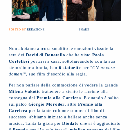
POSTED BY
REDAZIONE
SHARE
Non abbiamo ancora smaltito le emozioni vissute la
sera dei
David di Donatello
che ha visto
Paola
Cortellesi
portarsi a casa, sottolineandolo con la sua
straordinaria ironia, ben
6 statuette
per “
C’è ancora
domani
“, suo film d’esordio alla regia.
Per non parlare della commozione di vedere la grande
Milena Vukotic
trattenere a stento le lacrime alla
consegna del
Premio alla Carriera
. E quando è salito
sul palco
Giorgio Moroder
, altro
Premio alla
Carriera
per la tante colonne sonore di film di
successo, abbiamo iniziato a ballare anche senza
musica. Tanta la gioia per
Diodato
che si è aggiudicato
il
Premio
per “
La mia terra
“,
miglior canzone
del film