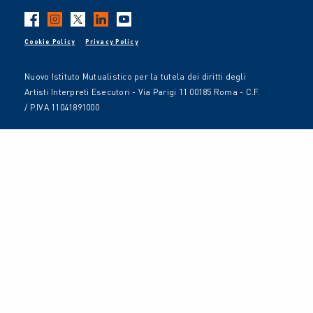
Cookie Policy
Privacy Policy
Nuovo Istituto Mutualistico per la tutela dei diritti degli
Artisti Interpreti Esecutori - Via Parigi 11 00185 Roma - C.F.
/ P.IVA 11041891000