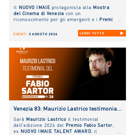
Il
NUOVO IMAIE
protagonista alla
Mostra
del Cinema di Venezia
con un
riconoscimento per gli emergenti e i
Premi
alla Carriera ai grandi protagonisti del
Cinema Italiano
.
LEGGI TUTTO
EVENTI
3 AGOSTO 2026
Venezia 83: Maurizio Lastrico testimonial del Premio NUOVO IMAIE Fabio Sartor
Sarà
Maurizio Lastrico
il testimonial
dell'edizione 2026 del
Premio Fabio Sartor
,
ex
NUOVO IMAIE TALENT AWARD
, il