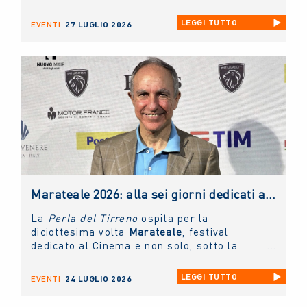
riconoscimento collaterale alla Mostra del
Cinema di Venezia
, che la collecting
LEGGI TUTTO
EVENTI
27 LUGLIO 2026
assegna per valorizzare il talento delle
nuove generazioni di interpreti del cinema
italiano.
Marateale 2026: alla sei giorni dedicati al cinema e non solo, la masterclass del NUOVO IMAIE
La
Perla del Tirreno
ospita per la
diciottesima volta
Marateale
, festival
dedicato al Cinema e non solo, sotto la
direzione artistica di
Nicola Timpone
in
collaborazione con
Antonella Caramia
. Fino
LEGGI TUTTO
EVENTI
24 LUGLIO 2026
a domani proiezioni, eventi e incontri aperti
al pubblico. Ieri è stato protagonista il