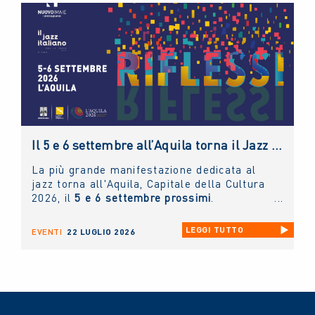
NUOVO IMAIE
con una masterclass sul
diritto connesso rivolta ai giovani artisti e
tenuta dal presidente
Andrea Miccichè
.
Il 5 e 6 settembre all’Aquila torna il Jazz Italiano per le Terre del Sisma: il NUOVO IMAIE c’è
La più grande manifestazione dedicata al
jazz torna all'Aquila, Capitale della Cultura
2026, il
5 e 6 settembre prossimi
.
LEGGI TUTTO
EVENTI
22 LUGLIO 2026