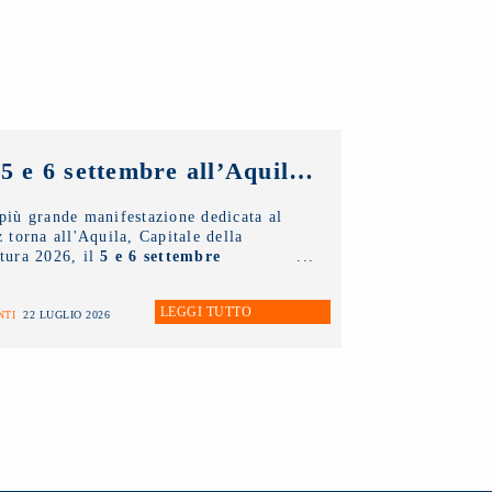
Il 5 e 6 settembre all’Aquila torna il Jazz Italiano per le Terre del Sisma: il NUOVO IMAIE c’è
più grande manifestazione dedicata al
z torna all'Aquila, Capitale della
tura 2026, il
5 e 6 settembre
ssimi
.
LEGGI TUTTO
NTI
22 LUGLIO 2026