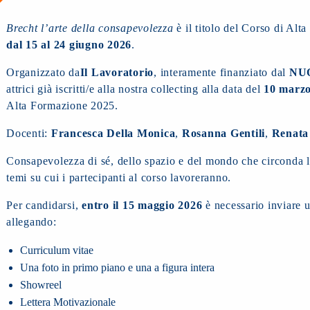
Brecht l’arte della consapevolezza
è il titolo del Corso di Alt
dal 15 al 24 giugno 2026
.
Organizzato da
Il Lavoratorio
, interamente finanziato dal
NU
attrici già iscritti/e alla nostra collecting alla data del
10 marzo
Alta Formazione 2025.
Docenti:
Francesca Della Monica
,
Rosanna Gentili
,
Renata 
Consapevolezza di sé, dello spazio e del mondo che circonda l’a
temi su cui i partecipanti al corso lavoreranno.
Per candidarsi,
entro il 15 maggio 2026
è necessario inviare u
allegando:
Curriculum vitae
Una foto in primo piano e una a figura intera
Showreel
Lettera Motivazionale