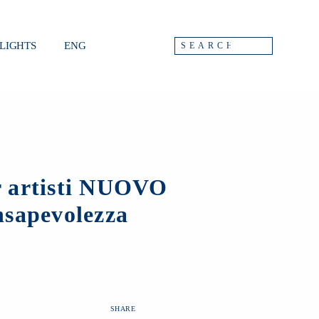
LIGHTS
ENG
r artisti NUOVO
nsapevolezza
SHARE