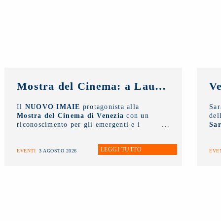
Mostra del Cinema: a Laura Morante, Stefania Rocca, Claudio Amendola e Sergio Rubini i Premi alla Carriera NUOVO IMAIE. Al Lido anche un riconoscimento ai giovani
Il
NUOVO IMAIE
protagonista alla
Sa
Mostra del Cinema di Venezia
con un
del
riconoscimento per gli emergenti e i
Sar
Premi alla Carriera ai grandi
AW
protagonisti del Cinema Italiano
.
all
LEGGI TUTTO
la 
EVENTI
3 AGOSTO 2026
EVE
tal
int