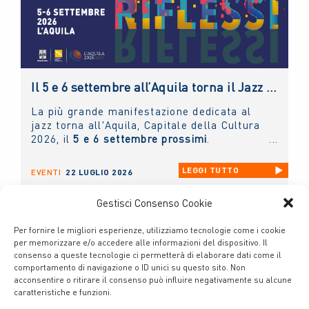
Il 5 e 6 settembre all’Aquila torna il Jazz Italiano per le Terre del Sisma: il NUOVO IMAIE c’è
La più grande manifestazione dedicata al
jazz torna all'Aquila, Capitale della Cultura
2026, il
5 e 6 settembre prossimi
.
LEGGI TUTTO
EVENTI
22 LUGLIO 2026
Gestisci Consenso Cookie
Per fornire le migliori esperienze, utilizziamo tecnologie come i cookie
per memorizzare e/o accedere alle informazioni del dispositivo. Il
consenso a queste tecnologie ci permetterà di elaborare dati come il
comportamento di navigazione o ID unici su questo sito. Non
acconsentire o ritirare il consenso può influire negativamente su alcune
caratteristiche e funzioni.
Cookie Policy
Privacy Policy