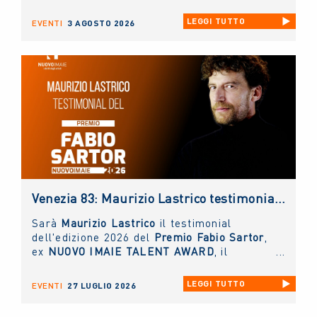
alla Carriera ai grandi protagonisti del
Cinema Italiano
.
LEGGI TUTTO
EVENTI
3 AGOSTO 2026
Venezia 83: Maurizio Lastrico testimonial del Premio NUOVO IMAIE Fabio Sartor
Sarà
Maurizio Lastrico
il testimonial
dell'edizione 2026 del
Premio Fabio Sartor
,
ex
NUOVO IMAIE TALENT AWARD
, il
riconoscimento collaterale alla Mostra del
Cinema di Venezia
, che la collecting
LEGGI TUTTO
EVENTI
27 LUGLIO 2026
assegna per valorizzare il talento delle
nuove generazioni di interpreti del cinema