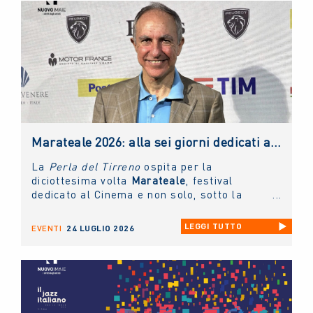
italiano.
Marateale 2026: alla sei giorni dedicati al cinema e non solo, la masterclass del NUOVO IMAIE
La
Perla del Tirreno
ospita per la
diciottesima volta
Marateale
, festival
dedicato al Cinema e non solo, sotto la
direzione artistica di
Nicola Timpone
in
collaborazione con
Antonella Caramia
. Fino
LEGGI TUTTO
EVENTI
24 LUGLIO 2026
a domani proiezioni, eventi e incontri aperti
al pubblico. Ieri è stato protagonista il
NUOVO IMAIE
con una masterclass sul
diritto connesso rivolta ai giovani artisti e
tenuta dal presidente
Andrea Miccichè
.