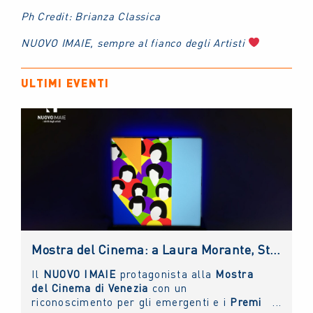
Ph Credit: Brianza Classica
NUOVO IMAIE, sempre al fianco degli Artisti
ULTIMI EVENTI
Mostra del Cinema: a Laura Morante, Stefania Rocca, Claudio Amendola e Sergio Rubini i Premi alla Carriera NUOVO IMAIE. Al Lido anche un riconoscimento ai giovani
Il
NUOVO IMAIE
protagonista alla
Mostra
del Cinema di Venezia
con un
riconoscimento per gli emergenti e i
Premi