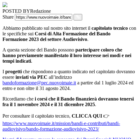
POSTED BY
Redazione
Share
Abbiamo pubblicato sul nostro sito internet il
capitolato tecnico
con
le specifiche sui
Corsi di Alta Formazione del Bando
Formazione 2023 del settore Audiovisivo
.
A questa sezione del Bando possono
partecipare coloro che
hanno previamente manifestato il loro interesse nei modi e nei
tempi indicati
.
I
progetti
che rispondono a quanto indicato nel capitolato dovranno
essere
inviati via PEC
all’indirizzo
bandoformazione@pec.nuovoimaie.it
a partire dal 1 luglio 2024 ed
entro e non oltre il 31 agosto 2024.
Ricordiamo che
i corsi che il Bando finanzierà dovranno tenersi
fra il 1 novembre 2024 e il 31 dicembre 2025
.
Per consultare il capitolato tecnico,
CLICCA QUI
👉
https://www.nuovoimaie.it/mission/bandi-e-contributi/bandi-
audiovisivo/bando-formazione-audiovisivo-2023/