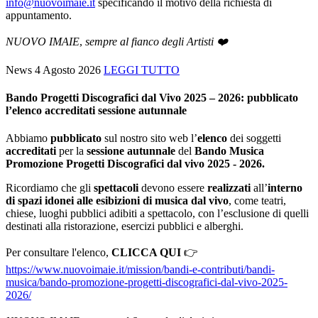
info@nuovoimaie.it
specificando il motivo della richiesta di
appuntamento.
NUOVO IMAIE
,
sempre al fianco degli Artisti ❤️
News
4 Agosto 2026
LEGGI TUTTO
Bando Progetti Discografici dal Vivo 2025 – 2026: pubblicato
l’elenco accreditati sessione autunnale
Abbiamo
pubblicato
sul nostro sito web l’
elenco
dei soggetti
accreditati
per la
sessione autunnale
del
Bando Musica
Promozione Progetti Discografici dal vivo 2025 - 2026.
Ricordiamo che gli
spettacoli
devono essere
realizzati
all’
interno
di spazi idonei alle esibizioni di musica dal vivo
, come teatri,
chiese, luoghi pubblici adibiti a spettacolo, con l’esclusione di quelli
destinati alla ristorazione, esercizi pubblici e alberghi.
Per consultare l'elenco,
CLICCA QUI
👉
https://www.nuovoimaie.it/mission/bandi-e-contributi/bandi-
musica/bando-promozione-progetti-discografici-dal-vivo-2025-
2026/