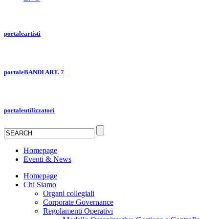
portale
artisti
portale
BANDI ART. 7
portale
utilizzatori
Homepage
Eventi & News
Homepage
Chi Siamo
Organi collegiali
Corporate Governance
Regolamenti Operativi