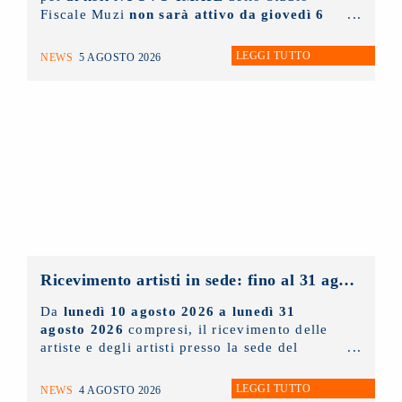
Fiscale Muzi
non sarà attivo da giovedì 6
agosto fino a lunedì 31 agosto
prossimi.
LEGGI TUTTO
NEWS
5 AGOSTO 2026
Ricevimento artisti in sede: fino al 31 agosto 2026 solo con appuntamento
Da
lunedì 10 agosto 2026 a lunedì 31
agosto 2026
compresi, il ricevimento delle
artiste e degli artisti presso la sede del
NUOVO IMAIE
sarà possibile
solo ed
esclusivamente tramite appuntamento
. Chi
LEGGI TUTTO
NEWS
4 AGOSTO 2026
lo desidera può scrivere un'e-mail