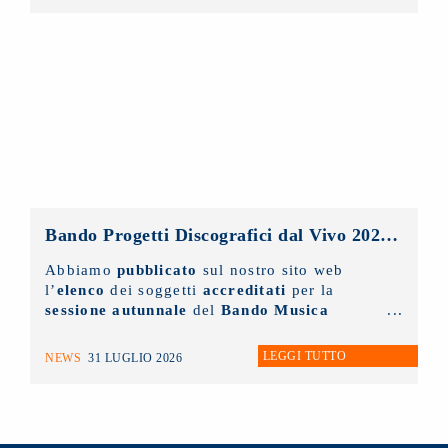
all'indirizzo
info@nuovoimaie.it
specificando il motivo della richiesta di
appuntamento.
Bando Progetti Discografici dal Vivo 2025 – 2026: pubblicato l’elenco accreditati sessione autunnale
Abbiamo
pubblicato
sul nostro sito web
l’
elenco
dei soggetti
accreditati
per la
sessione autunnale
del
Bando Musica
Promozione Progetti Discografici dal vivo
2025 - 2026.
LEGGI TUTTO
NEWS
31 LUGLIO 2026