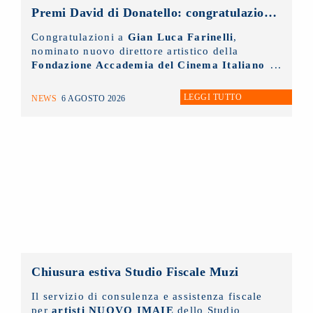
Premi David di Donatello: congratulazioni al nuovo direttore artistico, Gian Luca Farinelli
Congratulazioni a
Gian Luca Farinelli
,
nominato nuovo direttore artistico della
Fondazione Accademia del Cinema Italiano
- Premi David di Donatello
di cui il
NUOVO IMAIE
è socio sostenitore.
LEGGI TUTTO
NEWS
6 AGOSTO 2026
Chiusura estiva Studio Fiscale Muzi
Il servizio di consulenza e assistenza fiscale
per
artisti NUOVO IMAIE
dello Studio