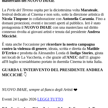
masterclass del NUOVO IMAIE
La
Perla del Tirreno
ospita per la diciottesima volta
Marateale
,
festival dedicato al Cinema e non solo, sotto la direzione artistica di
Nicola Timpone
in collaborazione con
Antonella Caramia
. Fino a
domani proiezioni, eventi e incontri aperti al pubblico. Ieri è stato
protagonista il
NUOVO IMAIE
con una masterclass sul diritto
connesso rivolta ai giovani artisti e tenuta dal presidente
Andrea
Miccichè
.
È stata anche l'occasione per
ricordare la nostra campagna
contro la violenza di genere
, ideata, scritta e diretta da
Matilde
D'Errico
e prodotta da Alessandro Lostia di
Indigo Stories
, girata
nei locali de La Vaccheria, e che grazie all'
ANEC
dall'11 giugno
all'8 luglio scorsiabbiamo portato in duemila Cinema in tutta Italia.
GUARDA L'INTERVENTO DEL PRESIDENTE ANDREA
MICCICHÈ
👇
NUOVO IMAIE
,
sempre al fianco degli Artisti
❤️
Eventi
24 Luglio 2026
LEGGI TUTTO