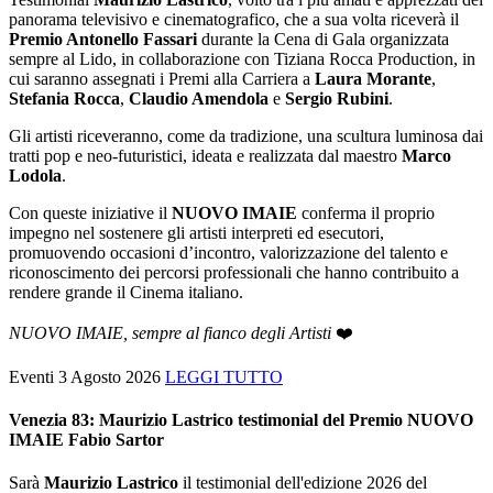
panorama televisivo e cinematografico, che a sua volta riceverà il
Premio Antonello Fassari
durante la Cena di Gala organizzata
sempre al Lido, in collaborazione con Tiziana Rocca Production, in
cui saranno assegnati i Premi alla Carriera a
Laura Morante
,
Stefania Rocca
,
Claudio Amendola
e
Sergio Rubini
.
Gli artisti riceveranno, come da tradizione, una scultura luminosa dai
tratti pop e neo-futuristici, ideata e realizzata dal maestro
Marco
Lodola
.
Con queste iniziative il
NUOVO IMAIE
conferma il proprio
impegno nel sostenere gli artisti interpreti ed esecutori,
promuovendo occasioni d’incontro, valorizzazione del talento e
riconoscimento dei percorsi professionali che hanno contribuito a
rendere grande il Cinema italiano.
NUOVO IMAIE, sempre al fianco degli Artisti
❤️
Eventi
3 Agosto 2026
LEGGI TUTTO
Venezia 83: Maurizio Lastrico testimonial del Premio NUOVO
IMAIE Fabio Sartor
Sarà
Maurizio Lastrico
il testimonial dell'edizione 2026 del