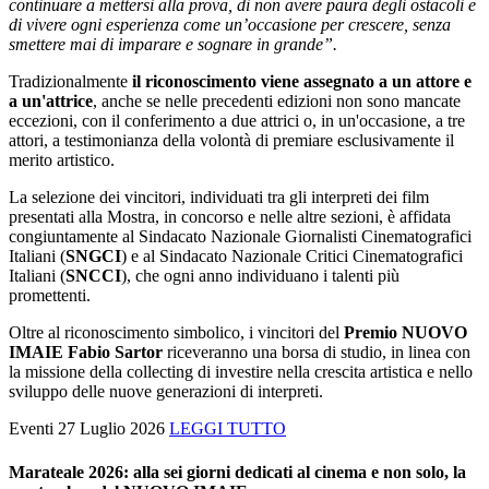
continuare a mettersi alla prova, di non avere paura degli ostacoli e
di vivere ogni esperienza come un’occasione per crescere, senza
smettere mai di imparare e sognare in grande”.
Tradizionalmente
il riconoscimento viene assegnato a un attore e
a un'attrice
, anche se nelle precedenti edizioni non sono mancate
eccezioni, con il conferimento a due attrici o, in un'occasione, a tre
attori, a testimonianza della volontà di premiare esclusivamente il
merito artistico.
La selezione dei vincitori, individuati tra gli interpreti dei film
presentati alla Mostra, in concorso e nelle altre sezioni, è affidata
congiuntamente al Sindacato Nazionale Giornalisti Cinematografici
Italiani (
SNGCI
) e al Sindacato Nazionale Critici Cinematografici
Italiani (
SNCCI
), che ogni anno individuano i talenti più
promettenti.
Oltre al riconoscimento simbolico, i vincitori del
Premio NUOVO
IMAIE Fabio Sartor
riceveranno una borsa di studio, in linea con
la missione della collecting di investire nella crescita artistica e nello
sviluppo delle nuove generazioni di interpreti.
Eventi
27 Luglio 2026
LEGGI TUTTO
Marateale 2026: alla sei giorni dedicati al cinema e non solo, la