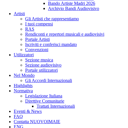
Bando Artiste Madri 2026
Archivio Bandi Audiovisivo
Artisti
Gli Artisti che rappresentiamo
I tuoi compensi
RAS
Rendiconti e repertori musicali e audiovisivi
Portale Artisti
Iscriviti e conferisci mandato
Convenzioni
Utilizzatori
Sezione musica
Sezione audiovisivo
Portale utilizzatori
Nel Mondo
Gli Accordi Internazionali
Highlights
Normativa
Legislazione Italiana
Direttive Comunitarie
Trattati Internazionali
Eventi & News
FAQ
Contatta NUOVOIMAIE
ENG