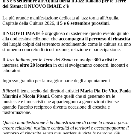
Il 5 e 6 settembre all’Aquila torna il Jazz Italiano per le Terre
del Sisma: il NUOVO IMAIE c’è
La più grande manifestazione dedicata al jazz torna all'Aquila,
Capitale della Cultura 2026, il
5 e 6 settembre prossimi
.
Il
NUOVO IMAIE
è orgoglioso di sostenere questo evento giunto
alla dodicesima edizione, che
accompagna il percorso di rinascita
dei luoghi colpiti dal terremoto sottolineando come la cultura sia uno
strumento concreto di ricostruzione, relazione e partecipazione.
Il
Jazz Italiano per le Terre del Sisma
coinvolge
300 artisti
e
interessa
oltre 20 location
in cui si svolgeranno concerti, incontri e
laboratori.
Ingresso gratuito per la maggior parte degli appuntamenti.
Riflessi
il tema scelto dai direttori artistici
Maria Pia De Vito
,
Paola
Martini
e
Nicola Pisani
. Come quelli che si generano tra le
musiciste e i musicisti che appartengono a generazioni diverse
quando l'ascolto reciproco diventa occasione di crescita e
trasformazione.
Questa manifestazione è la dimostrazione di come la musica possa
creare relazioni, restituire centralità ai territori e accompagnarne il
percorso di rinascita senza mai perdere di vista le persone. Gli